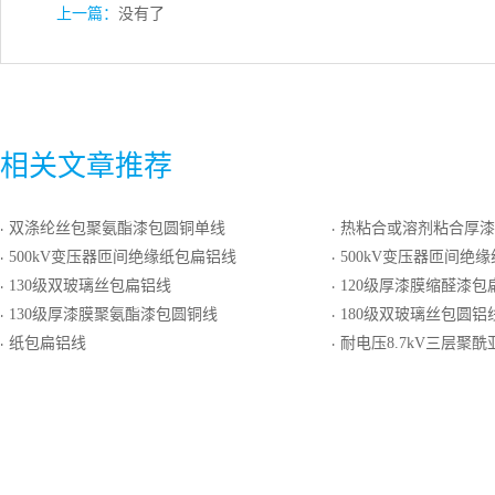
上一篇：
没有了
相关文章推荐
双涤纶丝包聚氨酯漆包圆铜单线
热粘合或溶剂粘合厚漆膜聚
·
·
500kV变压器匝间绝缘纸包扁铝线
500kV变压器匝间绝
·
·
130级双玻璃丝包扁铝线
120级厚漆膜缩醛漆包
·
·
130级厚漆膜聚氨酯漆包圆铜线
180级双玻璃丝包圆铝
·
·
纸包扁铝线
耐电压8.7kV三层聚酰亚胺-氟46
·
·