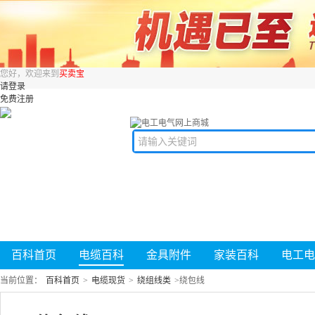
您好，欢迎来到
买卖宝
请登录
免费注册
百科首页
电缆百科
金具附件
家装百科
电工电
当前位置：
百科首页
>
电缆现货
>
绕组线类
>
绕包线