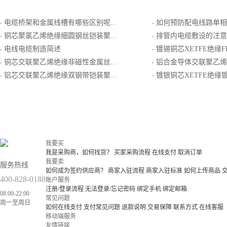
电缆桥架和金属线槽有哪些区别呢？买卖宝教您几招快速判断
如何预防配电线路单相
·
·
铜芯聚氯乙烯绝缘细圆钢丝铠装聚乙烯护套电力电缆
排管内电缆敷设的注意
·
·
电线电缆制造简述
镀锡铜芯XETFE绝缘FEP
·
·
铜芯交联聚乙烯绝缘非磁性金属丝铠装聚乙烯护套电力电缆
铝合金导体交联聚乙烯绝缘细圆钢丝铠装
·
·
铝芯交联聚乙烯绝缘双钢带铠装聚氯乙烯护套电力电缆
镀银铜芯XETFE绝缘镀银圆铜线编织屏蔽X
·
·
我要买
我是采购商，如何找货？
买家采购流程
在线支付
取消订单
我要卖
服务热线
如何成为签约供应商？
商家入驻流程
商家入驻标准
如何上传商品
400-828-0188
账户服务
注册/登录流程
无法登录/忘记密码
绑定手机
绑定邮箱
08:00-22:00
常见问题
周一至周日
如何在线支付
支付常见问题
退款说明
交易保障
联系方式
在线客服
移动端服务
友情链接