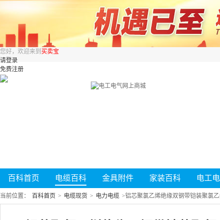
您好，欢迎来到
买卖宝
请登录
免费注册
百科首页
电缆百科
金具附件
家装百科
电工电
当前位置：
百科首页
>
电缆现货
>
电力电缆
>
铝芯聚氯乙烯绝缘双钢带铠装聚氯乙