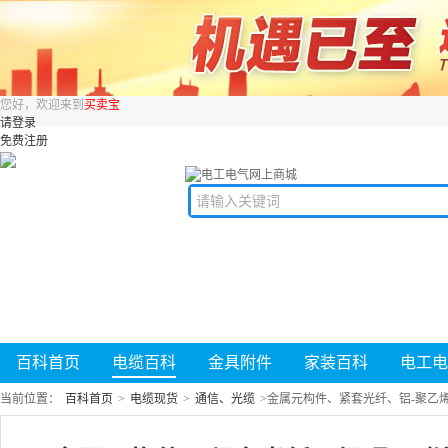
您好，欢迎来到
买卖宝
请登录
免费注册
百科首页
电缆百科
金具附件
家装百科
电工电
当前位置：
百科首页
>
电缆现货
>
通信、光缆
>
金属元构件、紧套光纤、铝-聚乙