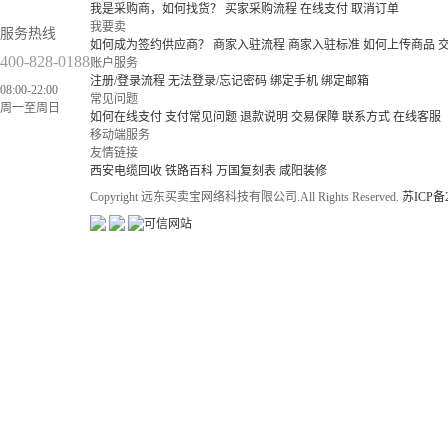
我是采购商，如何找货？
买家采购流程
在线支付
取消订单
我要卖
服务热线
如何成为签约供应商？
商家入驻流程
商家入驻标准
如何上传商品
400-828-0188
账户服务
注册/登录流程
无法登录/忘记密码
绑定手机
绑定邮箱
08:00-22:00
常见问题
周一至周日
如何在线支付
支付常见问题
退款说明
交易保障
联系方式
在线客服
移动端服务
友情链接
西安电缆回收
铁路百科
万国复刻表
咸阳装修
Copyright 远东买卖宝网络科技有限公司.All Rights Reserved.
苏ICP备2