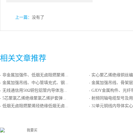
上一篇：
没有了
相关文章推荐
非金属加强件、低烟无卤阻燃聚烯烃护套、蝶形引入光缆GJXFH
实心聚乙烯绝缘铜丝编织外导体聚氯乙
·
·
金属加强吊线、中心管填充式、钢－聚乙烯粘结护套“8”字形自承式通信用室外光缆
金属加强吊线、骨架层绞全干式、钢－聚乙烯粘结护套“8”字
·
·
无线通信用50Ω铜包铝管内导体泡沫聚乙烯绝缘环形皱纹铜管外导体阻燃聚乙烯护套同轴射频电缆
GJDY金属构件、光纤带松套层绞式、聚乙
·
·
5芯聚氯乙烯绝缘聚氯乙烯护套弹簧形电话软线
射频同轴电缆型号及用
·
·
低烟无卤阻燃聚烯烃绝缘低烟无卤阻燃聚烯烃护套最高传输频率100MHz数字通信用主干对绞电缆
32单元铜线内导体实心聚乙烯绝缘单层编织屏蔽外导体低烟无卤
·
·
我要买