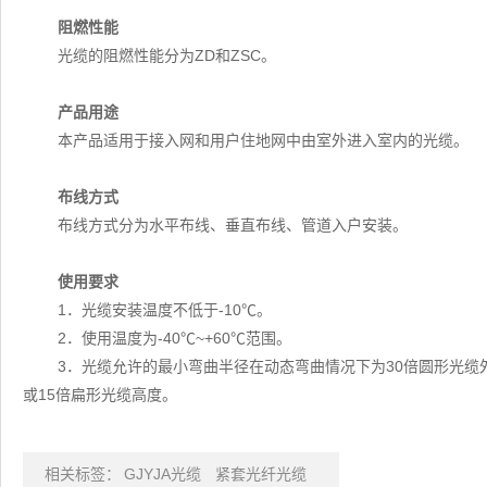
阻燃性能
光缆的阻燃性能分为ZD和ZSC。
产品用途
本产品适用于接入网和用户住地网中由室外进入室内的光缆。
布线方式
布线方式分为水平布线、垂直布线、管道入户安装。
使用要求
1．光缆安装温度不低于-10℃。
2．使用温度为-40℃~+60℃范围。
3．光缆允许的最小弯曲半径在动态弯曲情况下为30倍圆形光缆
或15倍扁形光缆高度。
相关标签：
GJYJA光缆
紧套光纤光缆