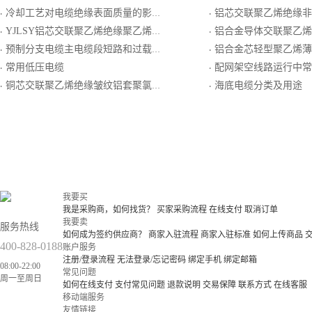
冷却工艺对电缆绝缘表面质量的影响
铝芯交联聚乙烯绝缘非磁性金属带铠装
·
·
YJLSY铝芯交联聚乙烯绝缘聚乙烯护套电力电缆
铝合金导体交联聚乙烯绝缘联锁型铝铠装低烟无卤聚烯
·
·
预制分支电缆主电缆段短路和过载保护问题
铝合金芯轻型聚乙烯薄
·
·
常用低压电缆
配网架空线路运行中常
·
·
铜芯交联聚乙烯绝缘皱纹铝套聚氯乙烯外护套电力电缆
海底电缆分类及用途
·
·
我要买
我是采购商，如何找货？
买家采购流程
在线支付
取消订单
我要卖
服务热线
如何成为签约供应商？
商家入驻流程
商家入驻标准
如何上传商品
400-828-0188
账户服务
注册/登录流程
无法登录/忘记密码
绑定手机
绑定邮箱
08:00-22:00
常见问题
周一至周日
如何在线支付
支付常见问题
退款说明
交易保障
联系方式
在线客服
移动端服务
友情链接