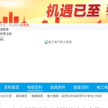
您好，欢迎来到
买卖宝
请登录
免费注册
百科首页
电缆百科
金具附件
家装百科
电工电
当前位置：
百科首页
>
电缆现货
>
电力电缆
>
氟塑料绝缘氟塑料护套电力电缆