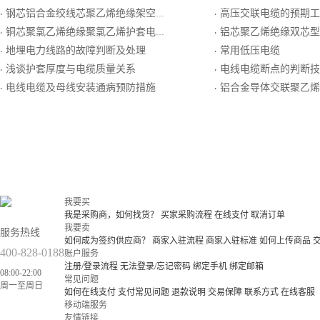
钢芯铝合金绞线芯聚乙烯绝缘架空电缆JKLHGY
高压交联电缆的预期工
·
·
铜芯聚氯乙烯绝缘聚氯乙烯护套电力电缆
铝芯聚乙烯绝缘双芯型
·
·
地埋电力线路的故障判断及处理
常用低压电缆
·
·
浅谈护套厚度与电缆质量关系
电线电缆断点的判断技
·
·
电线电缆及母线安装通病预防措施
铝合金导体交联聚乙烯绝缘低烟无卤聚烯烃护套
·
·
我要买
我是采购商，如何找货？
买家采购流程
在线支付
取消订单
我要卖
服务热线
如何成为签约供应商？
商家入驻流程
商家入驻标准
如何上传商品
400-828-0188
账户服务
注册/登录流程
无法登录/忘记密码
绑定手机
绑定邮箱
08:00-22:00
常见问题
周一至周日
如何在线支付
支付常见问题
退款说明
交易保障
联系方式
在线客服
移动端服务
友情链接