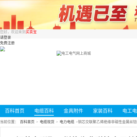
您好，欢迎来到
买卖宝
请登录
免费注册
百科首页
电缆百科
金具附件
家装百科
电工电
当前位置：
百科首页
>
电缆现货
>
电力电缆
>
铜芯交联聚乙烯绝缘非磁性金属丝铠