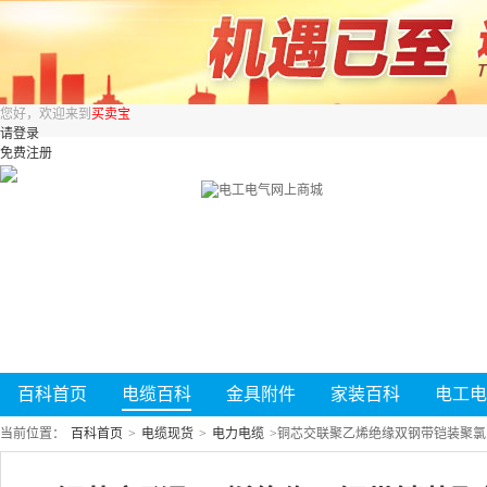
您好，欢迎来到
买卖宝
请登录
免费注册
百科首页
电缆百科
金具附件
家装百科
电工电
当前位置：
百科首页
>
电缆现货
>
电力电缆
>
铜芯交联聚乙烯绝缘双钢带铠装聚氯