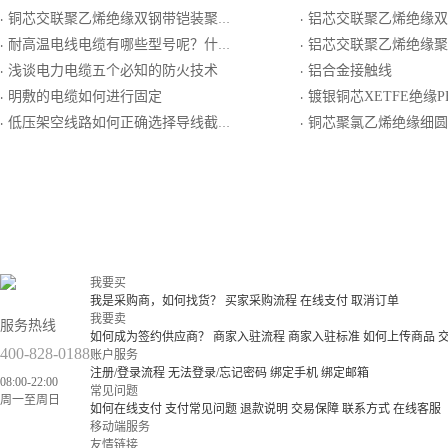
铜芯交联聚乙烯绝缘双钢带铠装聚乙烯护套电力电缆
铝芯交联聚乙烯绝缘双钢带铠装聚
·
·
耐高温电线电缆有哪些型号呢？什么场景下使用呢？
铝芯交联聚乙烯绝缘聚氯乙烯护
·
·
浅谈电力电缆五个必知的防火技术
铝合金接触线
·
·
明敷的电缆如何进行固定
镀银铜芯XETFE绝缘PF
·
·
低压架空线路如何正确选择导线截面
铜芯聚氯乙烯绝缘细圆钢丝铠装聚
·
·
我要买
我是采购商，如何找货？
买家采购流程
在线支付
取消订单
我要卖
服务热线
如何成为签约供应商？
商家入驻流程
商家入驻标准
如何上传商品
400-828-0188
账户服务
注册/登录流程
无法登录/忘记密码
绑定手机
绑定邮箱
08:00-22:00
常见问题
周一至周日
如何在线支付
支付常见问题
退款说明
交易保障
联系方式
在线客服
移动端服务
友情链接