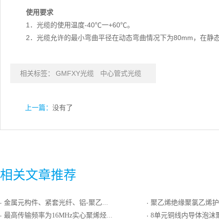
使用要求
1．光缆的使用温度-40℃一+60℃。
2．光缆允许的最小弯曲平径在动态弯曲情况下为80mm，在静态
相关标签：
GMFXY光缆
中心管式光缆
上一篇：
没有了
相关文章推荐
金属元构件、紧套光纤、铝-聚乙烯粘结护套室内外光缆
聚乙烯绝缘聚氯乙烯护套平行
·
·
最高传输频率为16MHz实心聚烯烃绝缘聚氯乙烯护套屏蔽加强型xDSL传输的引入电缆
8单元铜线内导体泡沫聚乙烯绝缘单层编织屏蔽外导体聚氯
·
·