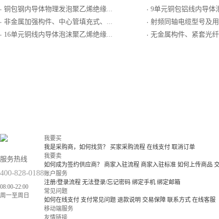
铜包钢内导体物理发泡聚乙烯绝缘螺旋形皱纹外导体阻燃聚乙烯护套超柔射频同轴电缆
9单元铜包铝线内导体泡沫聚乙烯绝缘铝塑复合编织外导体低烟无
·
·
非金属加强构件、中心管填充式、非金属纤维增强－聚乙烯粘结护层通信用室外光缆
射频同轴电缆型号及用
·
·
16单元铜线内导体泡沫聚乙烯绝缘单层编织屏蔽外导体聚氯乙烯护套集束局用同轴电缆
无金属构件、紧套光纤、低烟无卤护套室内
·
·
我要买
我是采购商，如何找货？
买家采购流程
在线支付
取消订单
我要卖
服务热线
如何成为签约供应商？
商家入驻流程
商家入驻标准
如何上传商品
400-828-0188
账户服务
注册/登录流程
无法登录/忘记密码
绑定手机
绑定邮箱
08:00-22:00
常见问题
周一至周日
如何在线支付
支付常见问题
退款说明
交易保障
联系方式
在线客服
移动端服务
友情链接