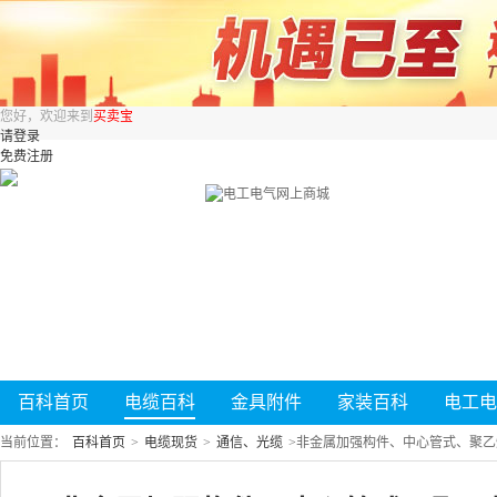
您好，欢迎来到
买卖宝
请登录
免费注册
百科首页
电缆百科
金具附件
家装百科
电工电
当前位置：
百科首页
>
电缆现货
>
通信、光缆
>
非金属加强构件、中心管式、聚乙