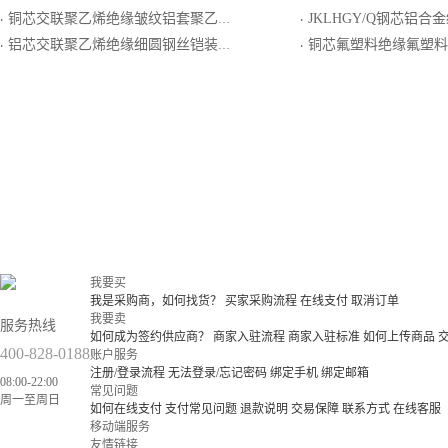
铜芯交联聚乙烯绝缘皱纹铝套聚乙烯外护套纵向阻水电力电缆
JKLHGY/Q钢芯铝合金绞线芯轻型
·
·
铝芯交联聚乙烯绝缘细圆钢丝铠装聚氯乙烯护套电力电缆
铜芯氟塑料绝缘氟塑料护
·
·
我要买
我是采购商，如何找货？
买家采购流程
在线支付
取消订单
我要卖
服务热线
如何成为签约供应商？
商家入驻流程
商家入驻标准
如何上传商品
400-828-0188
账户服务
注册/登录流程
无法登录/忘记密码
绑定手机
绑定邮箱
08:00-22:00
常见问题
周一至周日
如何在线支付
支付常见问题
退款说明
交易保障
联系方式
在线客服
移动端服务
友情链接