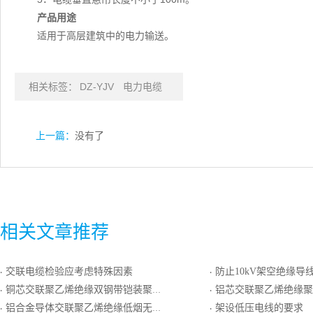
产品用途
适用于高层建筑中的电力输送。
相关标签：
DZ-YJV
电力电缆
上一篇：
没有了
相关文章推荐
交联电缆检验应考虑特殊因素
防止10kV架空绝缘导线雷击断线
·
·
铜芯交联聚乙烯绝缘双钢带铠装聚氯乙烯护套电力电缆
铝芯交联聚乙烯绝缘聚氯乙
·
·
铝合金导体交联聚乙烯绝缘低烟无卤聚烯烃护套阻燃C类耐低温电力电缆
架设低压电线的要求
·
·