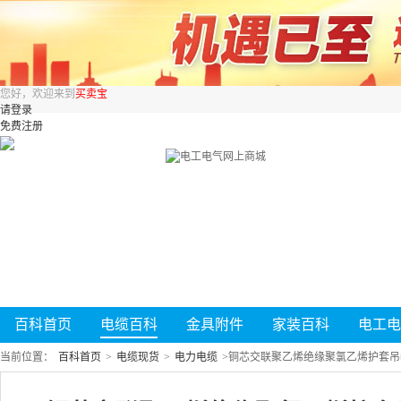
您好，欢迎来到
买卖宝
请登录
免费注册
百科首页
电缆百科
金具附件
家装百科
电工电
当前位置：
百科首页
>
电缆现货
>
电力电缆
>
铜芯交联聚乙烯绝缘聚氯乙烯护套吊