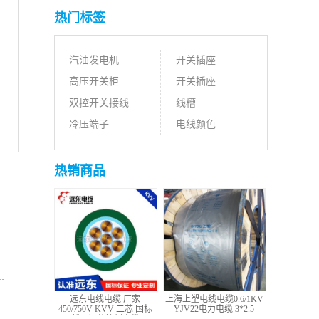
热门标签
汽油发电机
开关插座
高压开关柜
开关插座
双控开关接线
线槽
冷压端子
电线颜色
热销商品
远东电线电缆 厂家
上海上塑电线电缆0.6/1KV
450/750V KVV 二芯 国标
YJV22电力电缆 3*2.5