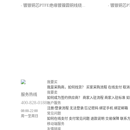
镀银铜芯PTFE绝缘镀镍圆铜线绕包屏蔽PTFE生带护套轻型电线电缆
镀银铜芯PTFE玻
·
·
我要买
我是采购商，如何找货？
买家采购流程
在线支付
取消
我要卖
服务热线
如何成为签约供应商？
商家入驻流程
商家入驻标准
如
400-828-0188
账户服务
注册/登录流程
无法登录/忘记密码
绑定手机
绑定邮箱
08:00-22:00
常见问题
周一至周日
如何在线支付
支付常见问题
退款说明
交易保障
联系
移动端服务
友情链接