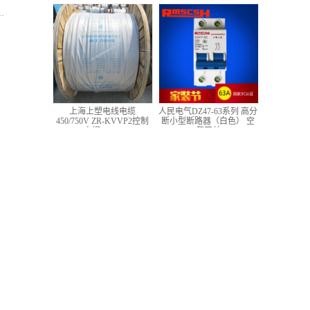
低压铜芯控制电缆
上海上塑电线电缆
人民电气DZ47-63系列 高分
450/750V ZR-KVVP2控制
断小型断路器（白色） 空
电缆 4*1.5
气开关