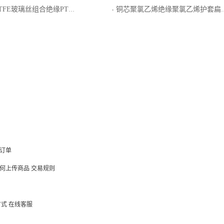
璃丝组合绝缘PTFE玻璃丝组合护套电线电缆
铜芯聚氯乙烯绝缘聚氯乙烯护套扁形电缆
·
订单
何上传商品
交易规则
方式
在线客服