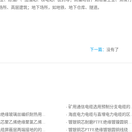
场所、高层建筑；地下场所，如地铁、地下仓库、隧道。
下一篇：
没有了
矿用通信电缆选用预制分支电缆的关键问题
·
编织耐热用普通级N分度热电偶用绞合导体补偿导线
海底电力电缆与直埋电力电缆的区别
·
聚乙烯绝缘聚氯乙烯护套电线
镀银铜芯耐磨PTFE绝缘镀镍圆铜线编织屏蔽FEP护套电线电缆
·
缆屏蔽层两端接地的的优点
镀银铜芯PTFE绝缘镀银圆铜线绕包屏蔽FEP护套轻型电线电缆
·