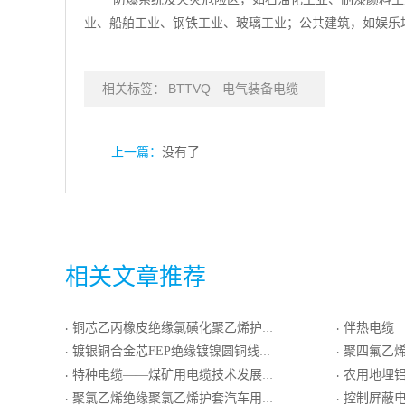
业、船舶工业、钢铁工业、玻璃工业；公共建筑，如娱乐
相关标签：
BTTVQ
电气装备电缆
上一篇：
没有了
相关文章推荐
铜芯乙丙橡皮绝缘氯磺化聚乙烯护套电机绕组引接线
伴热电缆
·
·
镀银铜合金芯FEP绝缘镀镍圆铜线绕包屏蔽FEP护套电线电缆
聚四氟乙烯绝缘玻璃丝
·
·
特种电缆——煤矿用电缆技术发展趋势
农用地埋铝芯
·
·
聚氯乙烯绝缘聚氯乙烯护套汽车用软线
控制屏蔽电
·
·