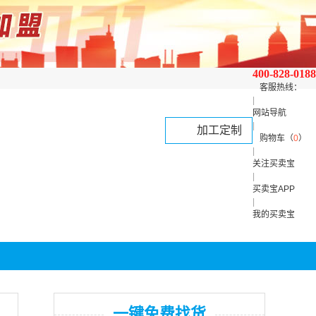
400-828-0188
客服热线：
|
网站导航
|
加工定制
购物车（
0
）
|
关注买卖宝
|
买卖宝APP
|
我的买卖宝
一键免费找货