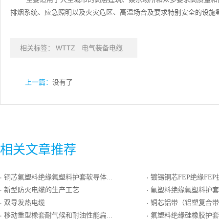
排烟系统、应急照明以及火灾危区、高温场合及要求特别安全的设施
相关标签：
WTTZ
电气装备电缆
上一篇：
没有了
相关文章推荐
铜芯氟塑料绝缘氟塑料护套软导体控制电缆
镀锡铜芯FEP绝缘FE
·
·
新型防火电缆的生产工艺
氟塑料绝缘氟塑料护套耐热用普通级K分度热电偶
·
·
双导发热电缆
铜芯铝带（铝塑复合带）对绞屏蔽交联聚乙烯绝缘聚氯乙
·
·
移动重型橡套耐气候和耐油性能扁形电缆
氟塑料绝缘硅橡胶护套铜丝编织分屏铜丝编织总屏耐热用精密级
·
·