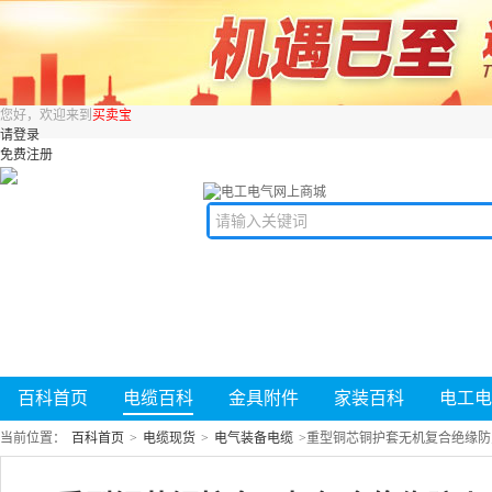
您好，欢迎来到
买卖宝
请登录
免费注册
百科首页
电缆百科
金具附件
家装百科
电工电
当前位置：
百科首页
>
电缆现货
>
电气装备电缆
>
重型铜芯铜护套无机复合绝缘防