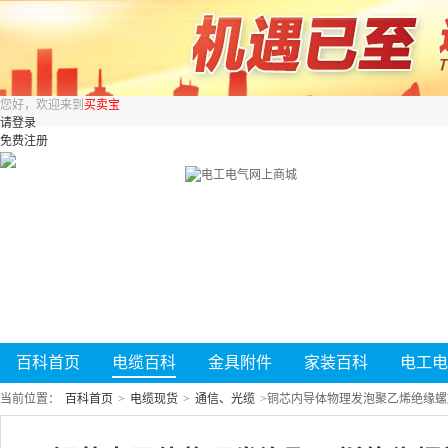
您好，欢迎来到
买卖宝
请登录
免费注册
百科首页
电缆百科
金具附件
家装百科
电工电
当前位置：
百科首页
>
电缆现货
>
通信、光缆
>
铜芯内导体物理发泡聚乙烯绝缘螺