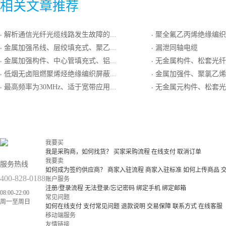
相关文章推荐
解析通信光纤光缆线路发生故障的四大原因
聚全氟乙丙烯绝缘编织屏蔽低烟阻燃聚氯乙烯护套最高传输频率2
·
·
金属加强吊线、层绞填充式、聚乙烯护套“8”字形自承式通信用室外光缆
漏泄同轴电缆
·
·
金属加强构件、中心管填充式、铝－聚乙烯粘结护层通信用室外光缆
无金属构件、松套光纤、低烟无卤护套室
·
·
低烟无卤阻燃聚烯烃绝缘编织屏蔽聚氯乙烯护套最高传输频率100MHz数字通信用主干对绞电缆
金属加强件、聚氯乙烯护套
·
·
最高频率为30MHz、适于宽带应用的铜芯实心聚烯烃绝缘铝塑粘结型综合护套自承式市内通信电缆
无金属元构件、松套光纤、铝-聚乙烯粘结护套
·
·
我要买
我是采购商，如何找货？
买家采购流程
在线支付
取消订单
我要卖
服务热线
如何成为签约供应商？
商家入驻流程
商家入驻标准
如何上传商品
400-828-0188
账户服务
注册/登录流程
无法登录/忘记密码
绑定手机
绑定邮箱
08:00-22:00
常见问题
周一至周日
如何在线支付
支付常见问题
退款说明
交易保障
联系方式
在线客服
移动端服务
友情链接