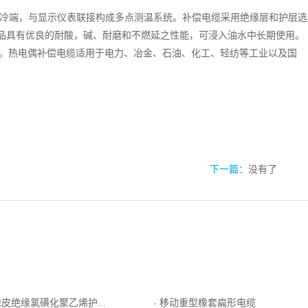
冷端，与显示仪表联接构成多点测温系统。补偿电缆采用绝缘层和护层选
品具有优良的耐酸，碱、耐磨和不燃延之性能，可浸入油水中长期使用。
水平。热电偶补偿电缆适用于电力、冶金、石油、化工、轻纺等工业以及国
下一篇：
没有了
氯磺化聚乙烯护套软导体电机绕组引接线
移动重型橡套扁形电缆
·