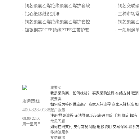
铜芯聚氯乙烯绝缘聚氯乙烯护套软控制电缆
铜芯交联聚乙烯
·
·
铝心绝缘线识别法
三种市场
·
·
铜芯聚氯乙烯绝缘聚氯乙烯护套控制电缆
铜芯聚氯乙烯绝缘
·
·
镀银铜芯PTFE绝缘PTFE生带护套电线电缆
一般用途单芯聚
·
·
我要买
我是采购商，如何找货？
买家采购流程
在线支付
取消
我要卖
服务热线
如何成为签约供应商？
商家入驻流程
商家入驻标准
如
400-828-0188
账户服务
注册/登录流程
无法登录/忘记密码
绑定手机
绑定邮箱
08:00-22:00
常见问题
周一至周日
如何在线支付
支付常见问题
退款说明
交易保障
联系
移动端服务
友情链接