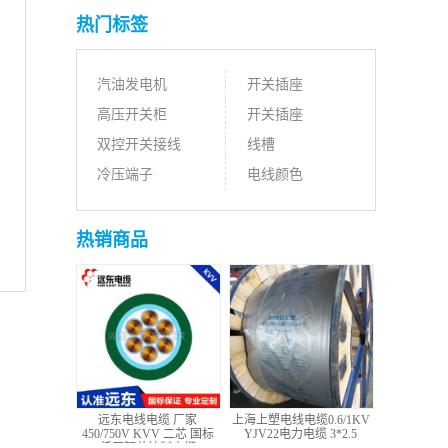
热门标签
汽油发电机
开关插座
高压开关柜
开关插座
双控开关接线
线槽
冷压端子
电线颜色
热销商品
远东电线电缆 厂家
上海上塑电线电缆0.6/1KV
450/750V KVV 二芯 国标
YJV22电力电缆 3*2.5