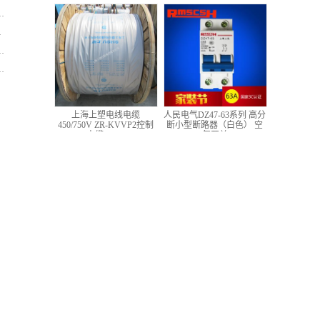
低压铜芯控制电缆
上海上塑电线电缆
人民电气DZ47-63系列 高分
450/750V ZR-KVVP2控制
断小型断路器（白色） 空
电缆 4*1.5
气开关