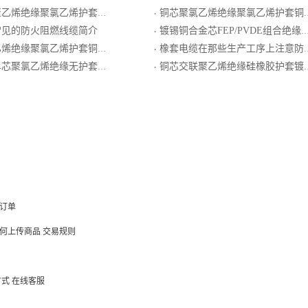
绝缘聚氯乙烯护套钢丝铠装控制电缆
铜芯聚氯乙烯绝缘聚氯乙烯护套铜带屏蔽控制电缆
·
常见的防火阻燃线缆简介
镀锡铜合金芯FEP/PVDE组合绝缘镀锡圆铜线编织屏蔽电线电缆
·
聚氯乙烯护套铜带屏蔽钢丝铠装控制电缆
橡套电缆在那些生产工序上注意防氧化
·
氯乙烯绝缘无护套多根软导体电缆
铜芯交联聚乙烯绝缘硅橡胶护套镀锡铜丝编织总屏计算机电缆
·
订单
何上传商品
交易规则
方式
在线客服