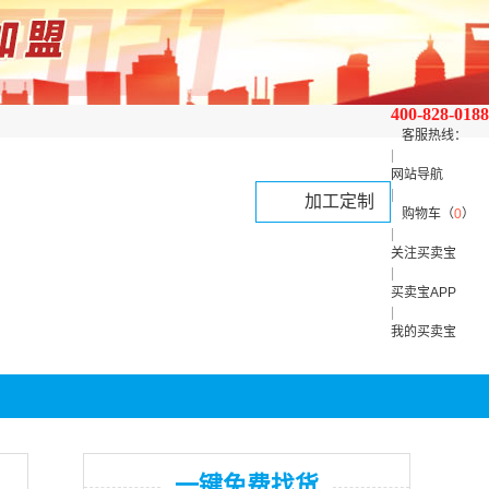
400-828-0188
客服热线：
|
网站导航
|
加工定制
购物车（
0
）
|
关注买卖宝
|
买卖宝APP
|
我的买卖宝
一键免费找货