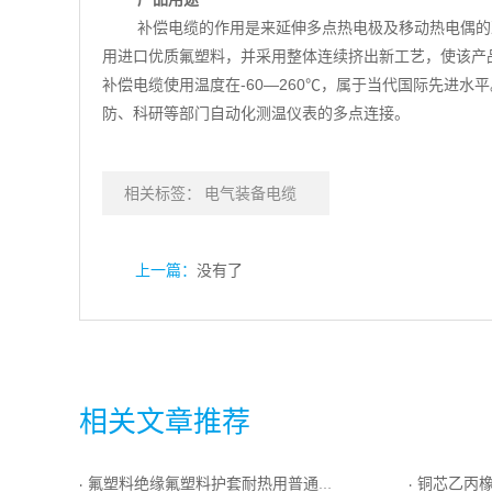
补偿电缆的作用是来延伸多点热电极及移动热电偶的
用进口优质氟塑料，并采用整体连续挤出新工艺，使该产
补偿电缆使用温度在-60—260℃，属于当代国际先进
防、科研等部门自动化测温仪表的多点连接。
相关标签：
电气装备电缆
上一篇：
没有了
相关文章推荐
氟塑料绝缘氟塑料护套耐热用普通级E分度热电偶用绞合导体补偿导线
铜芯乙丙橡皮绝缘
·
·