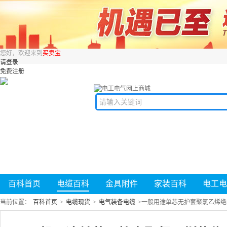
您好，欢迎来到
买卖宝
请登录
免费注册
百科首页
电缆百科
金具附件
家装百科
电工电
当前位置：
百科首页
>
电缆现货
>
电气装备电缆
>
一般用途单芯无护套聚氯乙烯绝