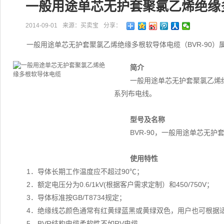
一般用途单芯无护套聚氯乙烯绝缘
2014-09-01
来源：买卖宝
分享：
一般用途单芯无护套聚氯乙烯绝缘多根软导体电缆（BVR-90
简介
一般用途单芯无护套聚氯乙烯绝
系列布电线。
型号及名称
BVR-90，一般用途单芯无
使用特性
1．导体长期工作温度应不超过90℃；
2．额定电压分为0.6/1kV(根据客户需求定制）和450/750V；
3．导体标准按GB/T8734规定；
4．绝缘线芯颜色通常有红黄绿蓝黑或黄绿双色，用户也可根据
5．BVR结构电缆柔软性不如RV电缆。