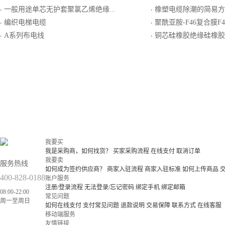
一般用途单芯无护套聚氯乙烯绝缘多根软导体电缆
橡塑电缆除潮的简易方
·
·
编织电梯电缆
聚酰亚胺-F46复合膜F46组合绝缘及护套裸钢带
·
·
A系列布电线
铜芯硅橡胶绝缘硅橡胶
·
·
我要买
我是采购商，如何找货？
买家采购流程
在线支付
取消订单
我要卖
服务热线
如何成为签约供应商？
商家入驻流程
商家入驻标准
如何上传商品
400-828-0188
账户服务
注册/登录流程
无法登录/忘记密码
绑定手机
绑定邮箱
08:00-22:00
常见问题
周一至周日
如何在线支付
支付常见问题
退款说明
交易保障
联系方式
在线客服
移动端服务
友情链接