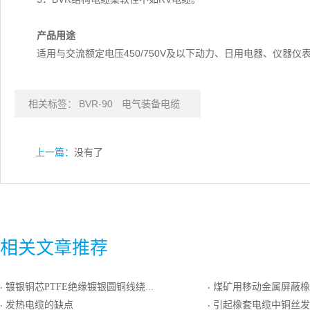
产品用途
适用与交流额定电压450/750V及以下动力、日用电器、仪器
相关标签：
BVR-90
电气装备电缆
上一篇：
没有了
相关文章推荐
镀银铜芯PTFE绝缘镀银圆铜线绕包屏蔽PTFE生带护套电线电缆
煤矿用移动金属屏蔽橡
·
·
发热电缆的缺点
引起橡套电缆中铜丝发
·
·