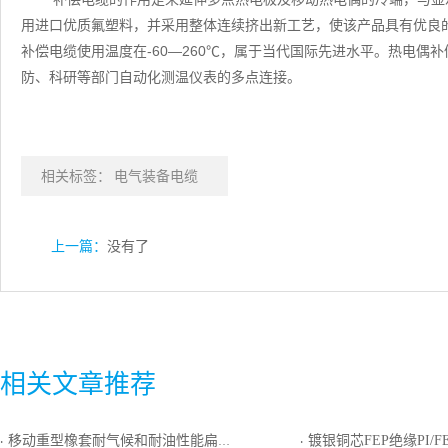
用进口优质氟塑料，并采用整体连续挤出新工艺，使该产品具有优良
补偿电缆使用温度在-60—260℃，属于当代国际先进水平。热电偶
防、科研等部门自动化测温仪表的多点连接。
相关标签：
电气装备电缆
上一篇：
没有了
相关文章推荐
移动重型橡套耐气候和耐油性能扁形电缆
镀银铜芯FEP绝缘PI/FEP复合
·
·