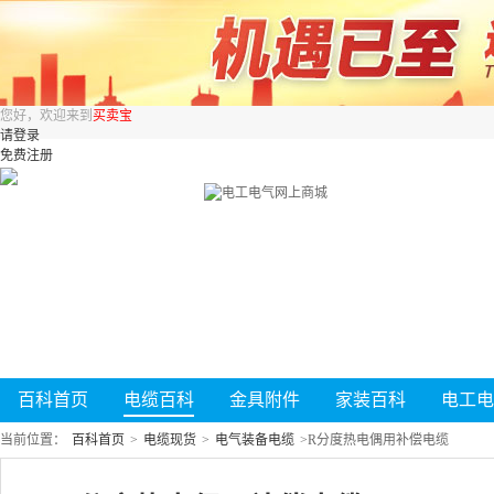
您好，欢迎来到
买卖宝
请登录
免费注册
百科首页
电缆百科
金具附件
家装百科
电工电
当前位置：
百科首页
>
电缆现货
>
电气装备电缆
>
R分度热电偶用补偿电缆