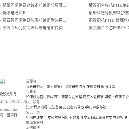
聚氯乙烯绝缘对绞铜丝编织分屏蔽和铜丝编织总屏蔽聚氯乙烯护套一般用精密级K分度热电偶用补偿电缆
镀镍铜合金芯PTFE绝缘PF
·
·
防爆电缆须知
氟塑料绝缘氟塑料护套镀锡铜丝编织总屏耐热用精密级K
·
·
聚四氟乙烯绝缘玻璃丝编织耐热用精密级K分度热电偶用补偿导线
铜镍铜芯PTFE/玻璃丝组合绝缘镀镍圆
·
·
液氮冷却促使高温超导电缆加快实用性进程
镀锡铜合金芯FEP/PVDE组合绝缘镀锡圆
·
·
我要买
我是采购商，如何找货？
买家采购流程
在线支付
取消订单
我要卖
服务热线
如何成为签约供应商？
商家入驻流程
商家入驻标准
如何上传商品
400-828-0188
账户服务
注册/登录流程
无法登录/忘记密码
绑定手机
绑定邮箱
08:00-22:00
常见问题
周一至周日
如何在线支付
支付常见问题
退款说明
交易保障
联系方式
在线客服
移动端服务
友情链接