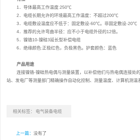
1．导体最高工作温度:250℃
2．电缆长期允许的环境最高工作温度：不超过200℃
3．电缆敷设温度应不低于：固定敷设-60℃。非固定敷设-20℃
4．推荐的允许弯曲半径：应不小于电缆外径的12倍。
5．镍铬10-镍硅3延长型补偿电缆
6．绝缘颜色:正极红色，负极黑色。护套颜色：蓝色
产品用途
连接镍铬-镍硅热电偶与测量装置，以补偿他们与热电偶连接处
站、发电厂等测量部门精确操作自动化控制、测量温度、计算机测温
相关标签：
电气装备电缆
上一篇：
没有了