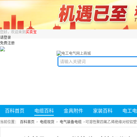
您好，欢迎来到
买卖宝
请登录
免费注册
百科首页
电缆百科
金具附件
家装百科
电工电
当前位置：
百科首页
>
电缆现货
>
电气装备电缆
>
可溶性聚四氟乙烯绝缘对绞铝塑