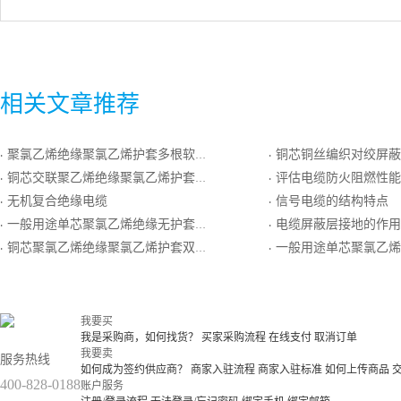
相关文章推荐
聚氯乙烯绝缘聚氯乙烯护套多根软导体扁形软电线RVVB
铜芯铜丝编织对绞屏蔽交联聚乙烯绝缘聚氯乙烯护
·
·
铜芯交联聚乙烯绝缘聚氯乙烯护套铜丝屏蔽软导体控制电缆
评估电缆防火阻燃性能
·
·
无机复合绝缘电缆
信号电缆的结构特点
·
·
一般用途单芯聚氯乙烯绝缘无护套多根软导体电缆
电缆屏蔽层接地的作用
·
·
铜芯聚氯乙烯绝缘聚氯乙烯护套双钢带铠装计算机电缆
一般用途单芯聚氯乙烯绝缘无护
·
·
我要买
我是采购商，如何找货？
买家采购流程
在线支付
取消订单
我要卖
服务热线
如何成为签约供应商？
商家入驻流程
商家入驻标准
如何上传商品
400-828-0188
账户服务