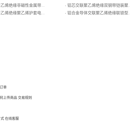
缘非磁性金属带铠装聚乙烯护套电力电缆
铝芯交联聚乙烯绝缘双钢带铠装聚氯乙烯护套电力电缆
·
乙烯绝缘聚乙烯护套电力电缆
铝合金导体交联聚乙烯绝缘联锁型铝铠装低烟无卤聚烯烃阻燃A类耐低温电力电缆
·
订单
何上传商品
交易规则
方式
在线客服