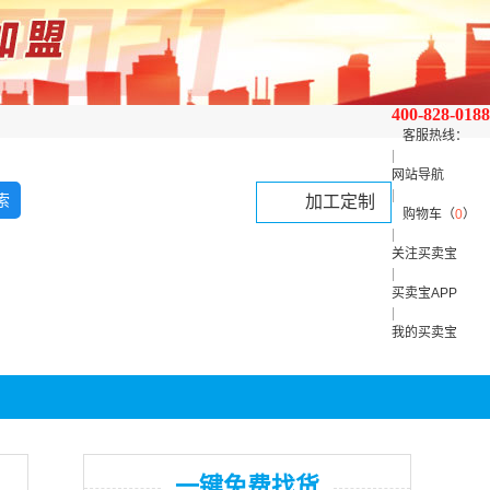
400-828-0188
客服热线：
|
网站导航
|
加工定制
购物车（
0
）
|
关注买卖宝
|
买卖宝APP
|
我的买卖宝
一键免费找货