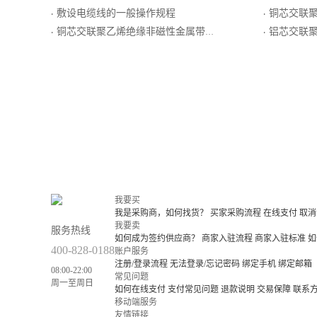
敷设电缆线的一般操作规程
铜芯交联聚乙烯绝
·
·
铜芯交联聚乙烯绝缘非磁性金属带铠装聚氯乙烯护套电力电缆
铝芯交联聚
·
·
我要买
我是采购商，如何找货？
买家采购流程
在线支付
取消
我要卖
服务热线
如何成为签约供应商？
商家入驻流程
商家入驻标准
如
400-828-0188
账户服务
注册/登录流程
无法登录/忘记密码
绑定手机
绑定邮箱
08:00-22:00
常见问题
周一至周日
如何在线支付
支付常见问题
退款说明
交易保障
联系
移动端服务
友情链接