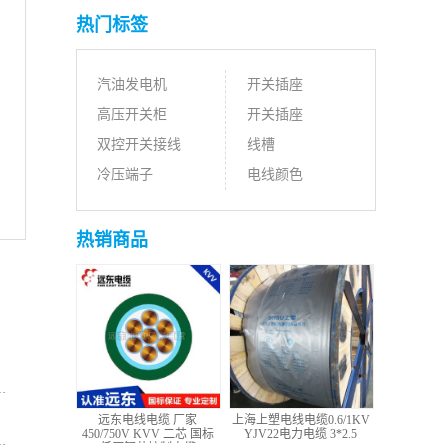
热门标签
汽油发电机
开关插座
高压开关柜
开关插座
双控开关接线
线槽
冷压端子
电线颜色
热销商品
远东电线电缆 厂家
上海上塑电线电缆0.6/1KV
450/750V KVV 二芯 国标
YJV22电力电缆 3*2.5