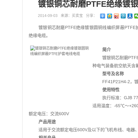
镀银铜芯耐磨PTFE绝缘镀
2014-09-03
来源：买卖宝
分享：
镀银铜芯耐磨PTFE绝缘镀银圆铜线编织屏蔽PTFE
绝缘电缆。
简介
镀银铜芯耐磨PTF
种电气装备航空航天含
型号及名称
FF41P21H4
使用特性
执行标准：GJB 773
适用温度：-65℃～+26
额定电压：交流600V
产品用途
适用于交流额定电压600V及以下的飞机布线、电器
相关产品