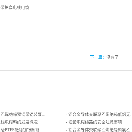
生带护套电线电缆
下一篇：
没有了
绝缘双钢带铠装聚乙烯护套电力电缆
铝合金导体交联聚乙烯绝缘低烟无卤聚烯烃护套阻燃C类电力电缆
·
电线电缆料的发展概况
埋设电缆线路的安全注意事项
·
绝缘镀银圆铜线编织屏蔽PTFE护套电线电缆
铝合金导体交联聚乙烯绝缘聚氯乙烯护套电力电缆
·