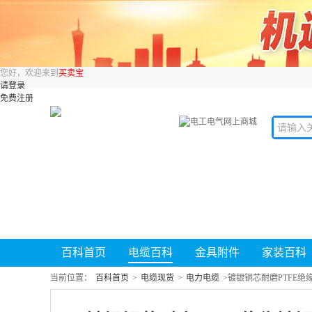
您好，欢迎来到
买卖宝
请登录
免费注册
百科首页
电缆百科
金具附件
家装百科
当前位置：
百科首页
>
电缆现货
>
电力电缆
>
镀银铜芯耐磨PTFE绝