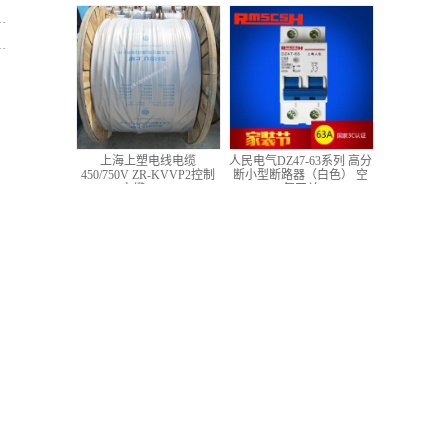
低压铜芯控制电缆
上海上塑电线电缆
人民电气DZ47-63系列 高分
450/750V ZR-KVVP2控制
断小型断路器（白色） 空
电缆 4*1.5
气开关