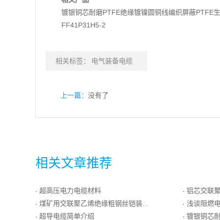
镀银铜芯耐磨PTFE绝缘镀镍圆铜线编织屏蔽PTFE
FF41P31H5-2
相关标签：
电气装备电缆
上一篇：
没有了
相关文章推荐
超高压电力电缆材料
铝芯交联聚乙烯
·
·
煤矿用交联聚乙烯绝缘粗钢丝铠装聚氯乙烯护套电力电缆
浅谈阻燃
·
·
超导电缆简单介绍
镀银铜芯耐磨PTFE
·
·