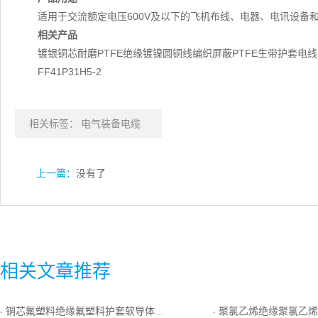
适用于交流额定电压600V及以下的飞机布线、电器、电讯设备
相关产品
镀银铜芯耐磨PTFE绝缘镀镍圆铜线编织屏蔽PTFE生带护套电
FF41P31H5-2
相关标签：
电气装备电缆
上一篇：
没有了
相关文章推荐
铜芯氟塑料绝缘氟塑料护套软导体控制电缆
聚氯乙烯绝缘聚氯乙烯护套一般用精密级E
·
·