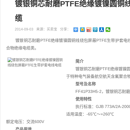
镀银铜芯耐磨PTFE绝缘镀镍圆铜
缆
2014-09-03
来源：买卖宝
分享：
镀银铜芯耐磨PTFE绝缘镀镍圆铜线绕包屏蔽PTFE生带护套电线
合物绝缘电缆类。
简介
镀银铜芯耐磨PTFE绝缘镀镍圆
于特种电气装备航空航天含氟聚合
型号及名称
FF41P33H5-2，镀银铜芯
使用特性
执行标准：GJB 773A/2A-200
适用温度：-65℃～+260℃
额定电压：交流600V
产品用途