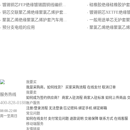
镀锡铜芯FEP绝缘镀锡圆铜线编织屏蔽ETFE护套电线电缆
硅橡胶绝缘硅橡胶护套镀锡铜丝编织总屏耐热用普通级K
·
·
铜芯交联聚乙烯绝缘聚氯乙烯护套连接用铜丝屏蔽软电线
镀锡铜芯XETFE绝缘镀锡圆铜线绕包屏蔽
·
·
聚氯乙烯绝缘聚氯乙烯护套汽车用软线
一般用途单芯无护套聚氯乙
·
·
预分支电缆的应用
聚氯乙烯绝缘聚氯乙烯护套一般用普通级S
·
·
我要买
我是采购商，如何找货？
买家采购流程
在线支付
取消订单
我要卖
服务热线
如何成为签约供应商？
商家入驻流程
商家入驻标准
如何上传商品
400-828-0188
账户服务
注册/登录流程
无法登录/忘记密码
绑定手机
绑定邮箱
08:00-22:00
常见问题
周一至周日
如何在线支付
支付常见问题
退款说明
交易保障
联系方式
在线客服
移动端服务
友情链接