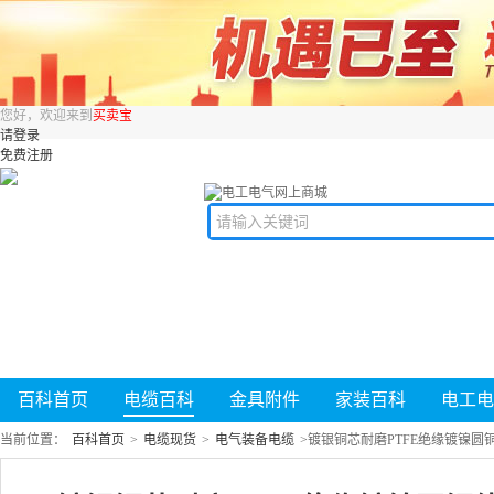
您好，欢迎来到
买卖宝
请登录
免费注册
百科首页
电缆百科
金具附件
家装百科
电工电
当前位置：
百科首页
>
电缆现货
>
电气装备电缆
>
镀银铜芯耐磨PTFE绝缘镀镍圆