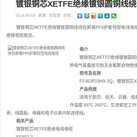
镀银铜芯XETFE绝缘镀银圆铜线
2014-09-03
来源：买卖宝
分享：
镀银铜芯XETFE绝缘镀银圆铜线绕包屏蔽PFA护套轻型电线电缆(
绝缘电缆类目。
简介
镀银铜芯XETFE绝缘镀银圆铜线
种电气装备航空航天含氟聚合物绝
型号及名称
FF40JP23H9-2Q，镀银
产品用途
适用于航空、航天、兵器、船
作温度-65℃-260℃、交流额定工
表、线路板、电器和电子仪表内部连接线。
相关产品
镀银铜芯XETFE绝缘电线电缆
FF40J-2