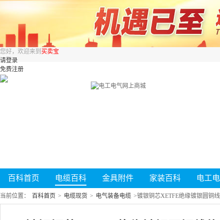
您好，欢迎来到
买卖宝
请登录
免费注册
百科首页
电缆百科
金具附件
家装百科
电工电
当前位置：
百科首页
>
电缆现货
>
电气装备电缆
>
镀银铜芯XETFE绝缘镀银圆铜