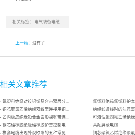
相关标签：
电气装备电缆
上一篇：
没有了
相关文章推荐
氟塑料绝缘对绞铝塑复合带双层分屏蔽和单层总屏蔽耐热105℃聚氯乙烯护套耐热用精密级K分度热电偶用补偿电缆
氟塑料绝缘氟塑料护套耐热精密级K分度热电偶用
·
·
铜芯聚氯乙烯绝缘双绞型连接用铜丝屏蔽软电线
绝缘线紧线时的注意事
·
·
乙丙橡皮绝缘铅合金圆形裸钢带连锁铠装潜油泵电力电缆
可溶性聚四氟乙烯绝缘对绞铝塑复合带双层分屏蔽和单层总屏蔽氟塑料护套
·
·
铜芯硅橡胶绝缘硅橡胶护套控制电缆
高频屏蔽电缆
·
·
橡套电缆出现外观缺陷的五种常见原因
铜芯聚氯乙烯绝缘聚氯乙烯护套双
·
·