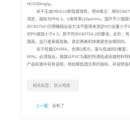
HCI100mg/g。
关于无卤(WULU)即低腐蚀性，用W表示：用IEC60754-
测定，揩标为PH4.3，r(电导率)10ps/mm。国外不
IEC60754-l已明确指出该方法不能用来测定HCI含量小于
的PH值就小于4.3，即不符IEC60754-2的要求。此外，
国高。这只是表面现象。其实两者的效果是完全相同的。
关于低烟(DIYAN)，也用D表示。虽与低卤的D
60%。必须指出，我国以PVC为基的所谓低卤低烟材料
产品标准中另有说明，例如降低透光率的指标，并说明该
相关标签：
防火电缆
上一篇：
没有了