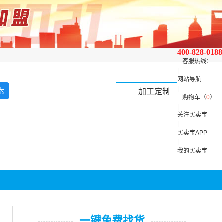
400-828-0188
客服热线：
|
网站导航
|
加工定制
购物车（
0
）
|
关注买卖宝
|
买卖宝APP
|
我的买卖宝
一键免费找货