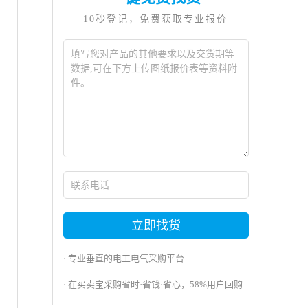
10秒登记，免费获取专业报价
立即找货
对
· 专业垂直的电工电气采购平台
· 在买卖宝采购省时·省钱·省心，58%用户回购