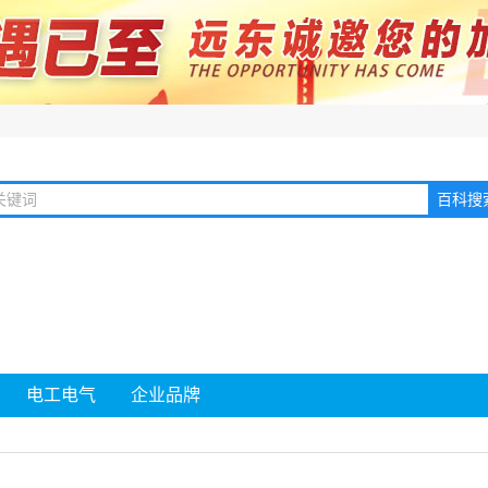
电工电气
企业品牌