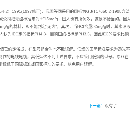
2：1991(1997修正)，我国等同采用的国标为GB/T17650.2-1998方法
少国家或公司把无卤标准定为HCI5mg/g，国人也有所仿效，这是不恰当的。因
5mg/g的材料，即不能判定"无卤"。其次，当HCI含量>2mg/g时，其水溶
有人认为IEC定的指标PH4.3，而德国的指标是PH3.5，因此IEC的要求比德
重复，但已约定俗成，在型号组合时也不致误解。低烟的国际标准要求为透光率
所制作的电线电缆，其低烟达不到上述要求，不应采用低烟的型号。除非在
指标低于国际标准或国家标准的要求，以免用户误解。
下一篇：
没有了