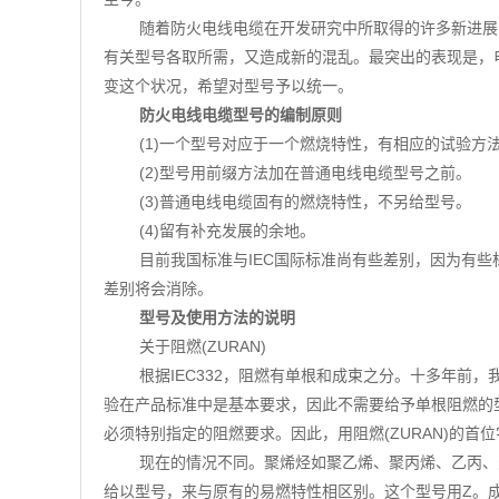
随着防火电线电缆在开发研究中所取得的许多新进展
有关型号各取所需，又造成新的混乱。最突出的表现是，
变这个状况，希望对型号予以统一。
防火电线电缆型号的编制原则
(1)一个型号对应于一个燃烧特性，有相应的试验
(2)型号用前缀方法加在普通电线电缆型号之前。
(3)普通电线电缆固有的燃烧特性，不另给型号。
(4)留有补充发展的余地。
目前我国标准与IEC国际标准尚有些差别，因为有些
差别将会消除。
型号及使用方法的说明
关于阻燃(ZURAN)
根据IEC332，阻燃有单根和成束之分。十多年前
验在产品标准中是基本要求，因此不需要给予单根阻燃的
必须特别指定的阻燃要求。因此，用阻燃(ZURAN)的首
现在的情况不同。聚烯烃如聚乙烯、聚丙烯、乙丙、
给以型号，来与原有的易燃特性相区别。这个型号用Z。成