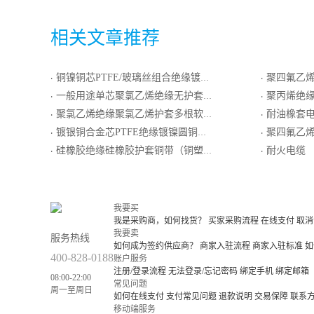
相关文章推荐
铜镍铜芯PTFE/玻璃丝组合绝缘镀镍圆铜线编织屏蔽PTFE生带护套电线电缆
聚四氟乙烯绝缘玻璃
·
·
一般用途单芯聚氯乙烯绝缘无护套多根软导体电缆
聚丙烯绝缘复合
·
·
聚氯乙烯绝缘聚氯乙烯护套多根软导体软电线
耐油橡套
·
·
镀银铜合金芯PTFE绝缘镀镍圆铜线绕包屏蔽FEP护套电线电缆
聚四氟乙烯绝缘玻璃丝
·
·
硅橡胶绝缘硅橡胶护套铜带（铜塑复合带）总屏计算机电缆
耐火电缆
·
·
我要买
我是采购商，如何找货？
买家采购流程
在线支付
取消
我要卖
服务热线
如何成为签约供应商？
商家入驻流程
商家入驻标准
如
400-828-0188
账户服务
注册/登录流程
无法登录/忘记密码
绑定手机
绑定邮箱
08:00-22:00
常见问题
周一至周日
如何在线支付
支付常见问题
退款说明
交易保障
联系
移动端服务