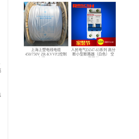
低压铜芯控制电缆
上海上塑电线电缆
人民电气DZ47-63系列 高分
450/750V ZR-KVVP2控制
断小型断路器（白色） 空
电缆 4*1.5
气开关
电
高
机