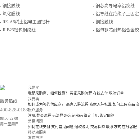
铜接触线
钢芯高导电率铝绞线
·
·
氧化膜线
铝导线在绝缘子上固定缠绕铝
·
·
RE-A6稀土铝电工圆铝杆
铜接触线
·
·
JLB23铝包钢绞线
铝包钢芯耐热铝合金绞线JNRL
·
·
我要买
我是采购商，如何找货？
买家采购流程
在线支付
取消订单
我要卖
服务热线
如何成为签约供应商？
商家入驻流程
商家入驻标准
如何上传商品
400-828-0188
账户服务
注册/登录流程
无法登录/忘记密码
绑定手机
绑定邮箱
08:00-22:00
常见问题
周一至周日
如何在线支付
支付常见问题
退款说明
交易保障
联系方式
在线客服
移动端服务
友情链接