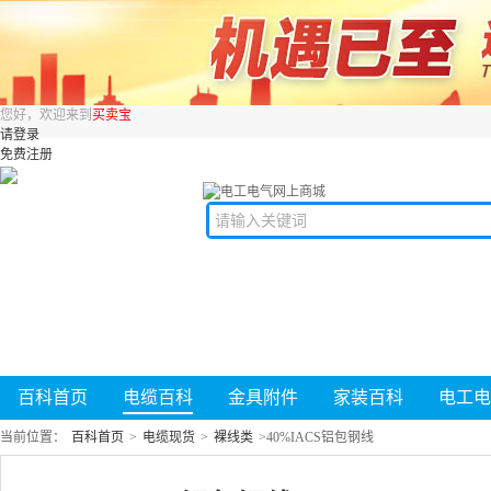
您好，欢迎来到
买卖宝
请登录
免费注册
百科首页
电缆百科
金具附件
家装百科
电工电
当前位置：
百科首页
>
电缆现货
>
裸线类
>
40%IACS铝包钢线