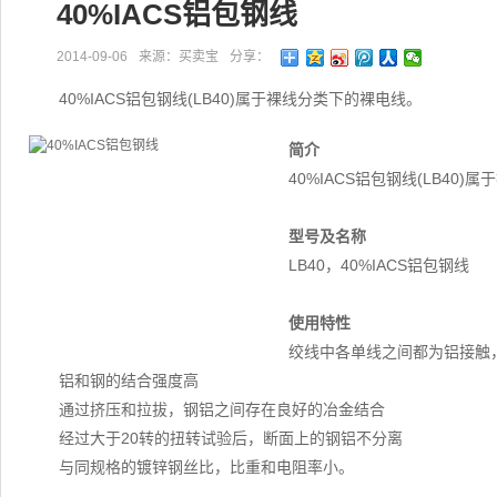
40%IACS铝包钢线
2014-09-06
来源：买卖宝
分享：
40%IACS铝包钢线(LB40)属于裸线分类下的裸电线。
简介
40%IACS铝包钢线(LB40
型号及名称
LB40，40%IACS铝包钢线
使用特性
绞线中各单线之间都为铝接触
铝和钢的结合强度高
通过挤压和拉拔，钢铝之间存在良好的冶金结合
经过大于20转的扭转试验后，断面上的钢铝不分离
与同规格的镀锌钢丝比，比重和电阻率小。