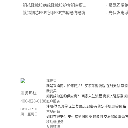
铜芯硅橡胶绝缘硅橡胶护套铜带屏蔽软导体控制电缆
聚氯乙烯绝缘聚氯乙烯
·
·
镀锡铜芯FEP绝缘FEP护套电线电缆
光伏发电
·
·
我要买
我是采购商，如何找货？
买家采购流程
在线支付
取消
我要卖
服务热线
如何成为签约供应商？
商家入驻流程
商家入驻标准
如
400-828-0188
账户服务
注册/登录流程
无法登录/忘记密码
绑定手机
绑定邮箱
08:00-22:00
常见问题
周一至周日
如何在线支付
支付常见问题
退款说明
交易保障
联系
移动端服务
友情链接