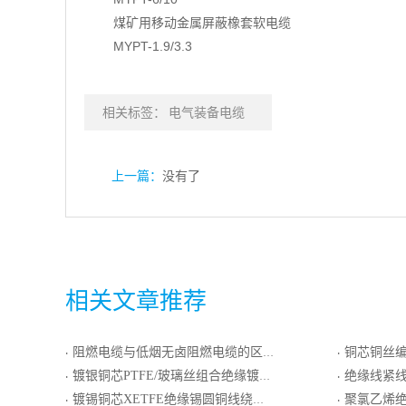
煤矿用移动金属屏蔽橡套软电缆
MYPT-1.9/3.3
相关标签：
电气装备电缆
上一篇：
没有了
相关文章推荐
阻燃电缆与低烟无卤阻燃电缆的区别
铜芯铜丝编织对绞屏蔽
·
·
镀银铜芯PTFE/玻璃丝组合绝缘镀镍圆铜线编织屏蔽电线电缆
绝缘线紧
·
·
镀锡铜芯XETFE绝缘锡圆铜线绕包屏蔽ETFE护套电线电缆
聚氯乙烯绝
·
·