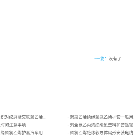
下一篇：
没有了
交联聚乙烯绝缘聚氯乙烯护套双钢带铠装计算机电缆
聚氯乙烯绝缘聚氯乙烯护套一般用普通级K分度热电偶用补偿电缆
·
线时的注意事项
聚全氟乙丙烯绝缘氟塑料护套镀锡铜丝编织分屏铜丝编织总屏耐热用精密级K分度热电偶用延长型补偿电缆
·
缘聚氯乙烯护套汽车用软线
聚氯乙烯绝缘软导体扁形安装电线
·