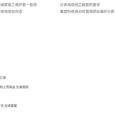
护套一般用普通级N分度热电偶用绞合导体补偿导线
仪表电缆线芯截面积要求
·
系统电缆如何选
氟塑料绝缘对绞镀锡铜丝编织分屏蔽耐热105℃聚氯乙烯护套一般用普通级K分度热电偶用补偿导线
·
订单
何上传商品
交易规则
方式
在线客服