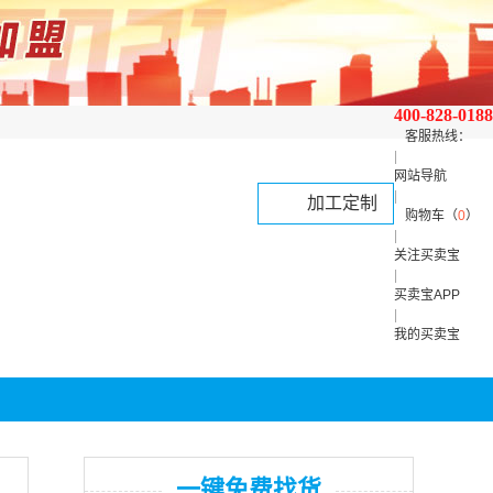
400-828-0188
客服热线：
|
网站导航
|
加工定制
购物车（
0
）
|
关注买卖宝
|
买卖宝APP
|
我的买卖宝
一键免费找货