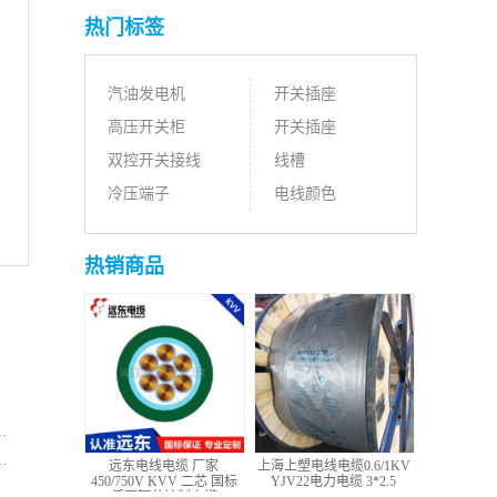
热门标签
汽油发电机
开关插座
高压开关柜
开关插座
双控开关接线
线槽
冷压端子
电线颜色
热销商品
远东电线电缆 厂家
上海上塑电线电缆0.6/1KV
450/750V KVV 二芯 国标
YJV22电力电缆 3*2.5