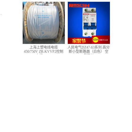
低压铜芯控制电缆
上海上塑电线电缆
人民电气DZ47-63系列 高分
450/750V ZR-KVVP2控制
断小型断路器（白色） 空
电缆 4*1.5
气开关