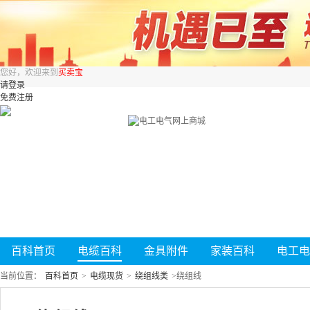
您好，欢迎来到
买卖宝
请登录
免费注册
百科首页
电缆百科
金具附件
家装百科
电工电
当前位置：
百科首页
>
电缆现货
>
绕组线类
>
绕组线