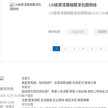
120级厚漆膜缩醛漆包圆铜线
120级厚漆膜缩醛漆包圆铜线(QQ2/12
相关标签：
QQ2/120
绕组线
1
2
3
4
5
6
我要买
我是采购商，如何找货？
买家采购流程
在线支付
取消订单
我要卖
服务热线
如何成为签约供应商？
商家入驻流程
商家入驻标准
如何上传商品
400-828-0188
账户服务
注册/登录流程
无法登录/忘记密码
绑定手机
绑定邮箱
08:00-22:00
常见问题
周一至周日