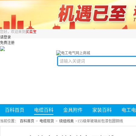
您好，欢迎来到
买卖宝
请登录
免费注册
百科首页
电缆百科
金具附件
家装百科
电工电
当前位置：
百科首页
>
电缆现货
>
绕组线类
>
155级单玻璃丝包漆包圆铜线