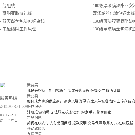
绕组线
180级厚漆膜聚酯亚安
·
·
聚酯亚胺漆包线
双涤纶丝包漆包铜束线
·
·
双天然丝包漆包铜束线
130级薄漆膜聚氨酯漆
·
·
电磁线圈工作原理
130级单玻璃丝包漆包
·
·
我要买
我是采购商，如何找货？
买家采购流程
在线支付
取消订单
我要卖
服务热线
如何成为签约供应商？
商家入驻流程
商家入驻标准
如何上传商品
400-828-0188
账户服务
注册/登录流程
无法登录/忘记密码
绑定手机
绑定邮箱
08:00-22:00
常见问题
周一至周日
如何在线支付
支付常见问题
退款说明
交易保障
联系方式
在线客服
移动端服务
友情链接