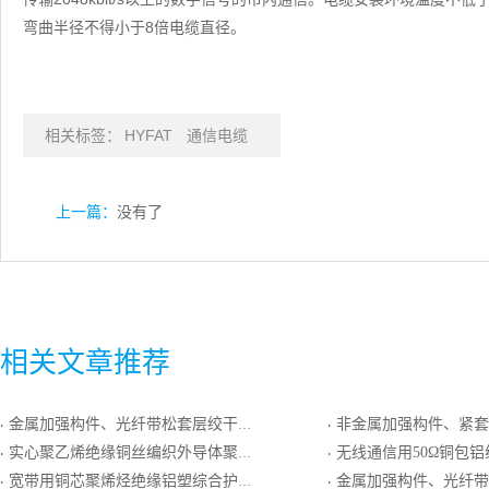
弯曲半径不得小于8倍电缆直径。
相关标签：
HYFAT
通信电缆
上一篇：
没有了
相关文章推荐
金属加强构件、光纤带松套层绞干式、铝－聚乙烯粘结护套、防白蚁套通信用室外光缆
非金属加强构件、紧套光纤、扁平形、聚氯乙烯护
·
·
实心聚乙烯绝缘铜丝编织外导体聚氯乙烯护套射频同轴电缆
无线通信用50Ω铜包铝线导体泡沫聚乙烯绝缘铝塑复合编织外导
·
·
宽带用铜芯聚烯烃绝缘铝塑综合护套通信电缆
金属加强构件、光纤带骨架干式、钢－聚乙烯粘结护套
·
·