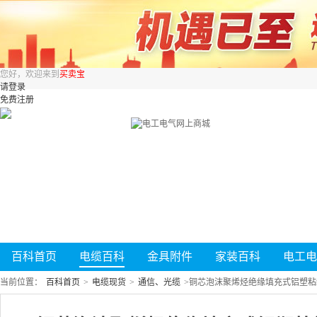
您好，欢迎来到
买卖宝
请登录
免费注册
百科首页
电缆百科
金具附件
家装百科
电工电
当前位置：
百科首页
>
电缆现货
>
通信、光缆
>
铜芯泡沫聚烯烃绝缘填充式铝塑粘