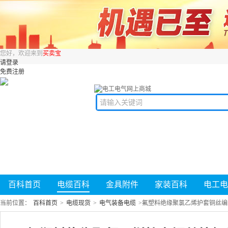
您好，欢迎来到
买卖宝
请登录
免费注册
百科首页
电缆百科
金具附件
家装百科
电工电
当前位置：
百科首页
>
电缆现货
>
电气装备电缆
>
氟塑料绝缘聚氯乙烯护套铜丝编