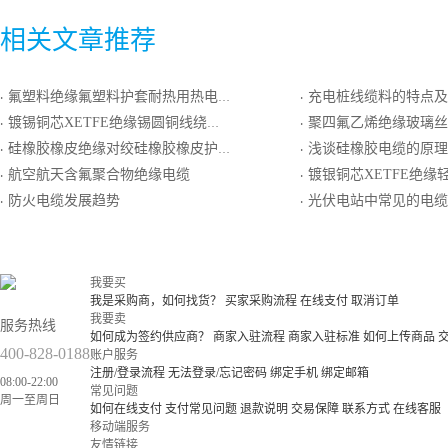
相关文章推荐
氟塑料绝缘氟塑料护套耐热用热电偶T分度号延长型补偿导线
充电桩线缆料的特点及
·
·
镀锡铜芯XETFE绝缘锡圆铜线绕包屏蔽ETFE护套电线电缆
聚四氟乙烯绝缘玻璃丝编织耐热用普通N分度热
·
·
硅橡胶橡皮绝缘对绞硅橡胶橡皮护套耐热用精密级K分度热电偶用补偿电缆
浅谈硅橡胶电缆的原理
·
·
航空航天含氟聚合物绝缘电缆
镀银铜芯XETFE绝缘
·
·
防火电缆发展趋势
光伏电站中常见的电缆及材料的
·
·
我要买
我是采购商，如何找货？
买家采购流程
在线支付
取消订单
我要卖
服务热线
如何成为签约供应商？
商家入驻流程
商家入驻标准
如何上传商品
400-828-0188
账户服务
注册/登录流程
无法登录/忘记密码
绑定手机
绑定邮箱
08:00-22:00
常见问题
周一至周日
如何在线支付
支付常见问题
退款说明
交易保障
联系方式
在线客服
移动端服务
友情链接