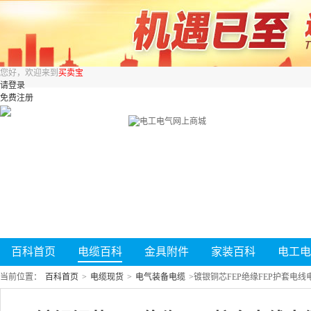
您好，欢迎来到
买卖宝
请登录
免费注册
百科首页
电缆百科
金具附件
家装百科
电工电
当前位置：
百科首页
>
电缆现货
>
电气装备电缆
>
镀银铜芯FEP绝缘FEP护套电线