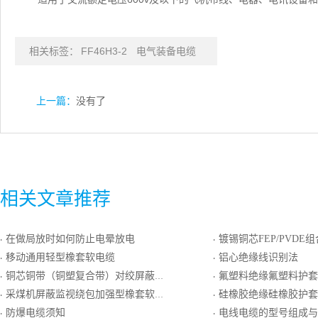
相关标签：
FF46H3-2
电气装备电缆
上一篇：
没有了
相关文章推荐
在做局放时如何防止电晕放电
镀锡铜芯FEP/PVDE组合绝缘镀锡圆铜线编织
·
·
移动通用轻型橡套软电缆
铝心绝缘线识别法
·
·
铜芯铜带（铜塑复合带）对绞屏蔽铜带（铜塑复合带）总屏聚氯乙烯绝缘聚氯乙烯护套计算机电缆
氟塑料绝缘氟塑料护套耐热用精密级E分度热
·
·
采煤机屏蔽监视绕包加强型橡套软电缆
硅橡胶绝缘硅橡胶护套软导
·
·
防爆电缆须知
电线电缆的型号组成与
·
·