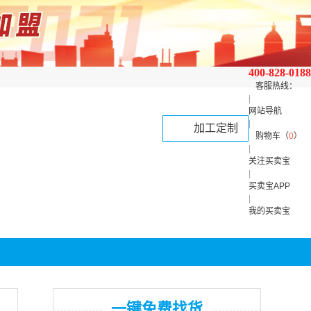
400-828-0188
客服热线：
|
网站导航
|
加工定制
购物车（
0
）
|
关注买卖宝
|
买卖宝APP
|
我的买卖宝
一键免费找货