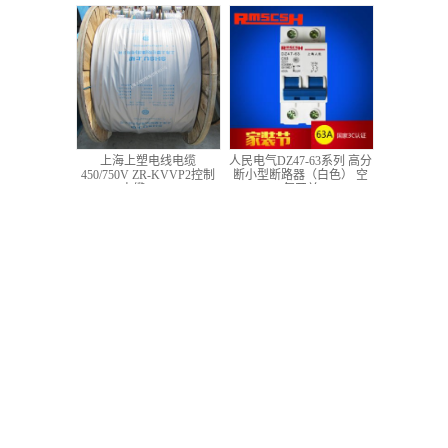
低压铜芯控制电缆
上海上塑电线电缆
人民电气DZ47-63系列 高分
450/750V ZR-KVVP2控制
断小型断路器（白色） 空
电缆 4*1.5
气开关