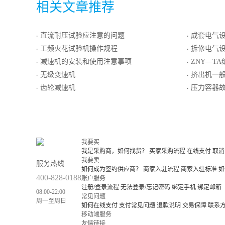
相关文章推荐
直流耐压试验应注意的问题
成套电气
·
·
工频火花试验机操作规程
拆修电气
·
·
减速机的安装和使用注意事项
ZNY—T
·
·
无级变速机
挤出机一
·
·
齿轮减速机
压力容器故
·
·
我要买
我是采购商，如何找货？
买家采购流程
在线支付
取消
我要卖
服务热线
如何成为签约供应商？
商家入驻流程
商家入驻标准
如
400-828-0188
账户服务
注册/登录流程
无法登录/忘记密码
绑定手机
绑定邮箱
08:00-22:00
常见问题
周一至周日
如何在线支付
支付常见问题
退款说明
交易保障
联系
移动端服务
友情链接