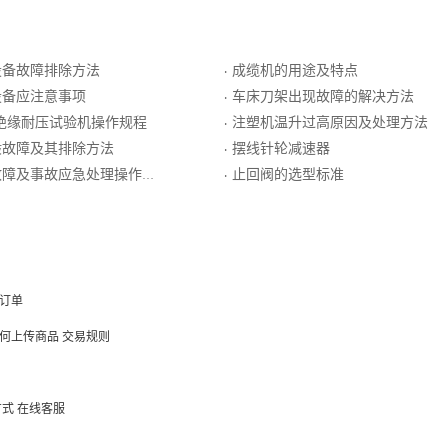
设备故障排除方法
成缆机的用途及特点
·
设备应注意事项
车床刀架出现故障的解决方法
·
A绝缘耐压试验机操作规程
注塑机温升过高原因及处理方法
·
般故障及其排除方法
摆线针轮减速器
·
障及事故应急处理操作规程
止回阀的选型标准
·
订单
何上传商品
交易规则
方式
在线客服