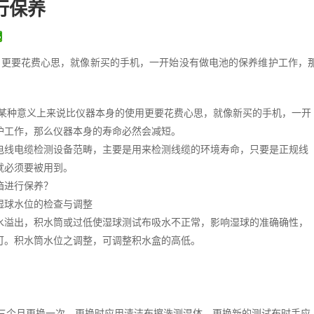
行保养
用更要花费心思，就像新买的手机，一开始没有做电池的保养维护工作，
某种意义上来说比仪器本身的使用更要花费心思，就像新买的手机，一开
护工作，那么仪器本身的寿命必然会减短。
电线电缆检测设备范畴，主要是用来检测线缆的环境寿命，只要是正规线
就必须要被用到。
箱进行保养？
湿球水位的检查与调整
水溢出，积水筒或过低使湿球测试布吸水不正常，影响湿球的准确确性，
可。积水筒水位之调整，可调整积水盒的高低。
。
三个月更换一次，更换时应用清洁布擦洗测温体，更换新的测试布时手应