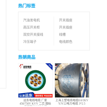
热门标签
汽油发电机
开关插座
高压开关柜
开关插座
双控开关接线
线槽
冷压端子
电线颜色
热销商品
远东电线电缆 厂家
上海上塑电线电缆0.6/1KV
450/750V KVV 二芯 国标
YJV22电力电缆 3*2.5