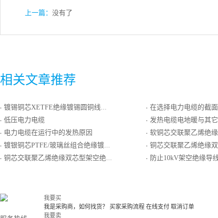
上一篇：
没有了
相关文章推荐
镀锡铜芯XETFE绝缘镀锡圆铜线编织屏蔽FEP护套轻型电线电缆
在选择电力电缆的截面时，
·
·
低压电力电缆
发热电缆电地暖与其它电采
·
·
电力电缆在运行中的发热原因
软铜芯交联聚乙烯绝缘铜丝编织屏蔽聚
·
·
镀银铜芯PTFE/玻璃丝组合绝缘镀银圆铜线编织屏蔽PTFE/玻璃丝组合护套电线电缆
铜芯交联聚乙烯绝缘双钢带铠装聚氯
·
·
铜芯交联聚乙烯绝缘双芯型架空绝缘电缆
防止10kV架空绝缘导线雷击断线
·
·
我要买
我是采购商，如何找货？
买家采购流程
在线支付
取消订单
我要卖