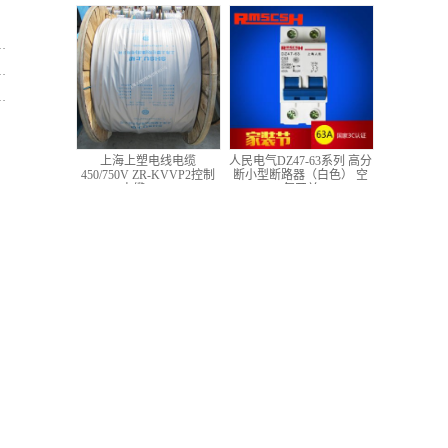
低压铜芯控制电缆
上海上塑电线电缆
人民电气DZ47-63系列 高分
450/750V ZR-KVVP2控制
断小型断路器（白色） 空
电缆 4*1.5
气开关