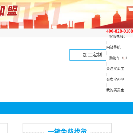
400-828-0188
客服热线：
|
网站导航
|
加工定制
购物车（
0
）
|
关注买卖宝
|
买卖宝APP
|
我的买卖宝
一键免费找货