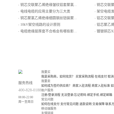
铜芯交联聚乙烯绝缘皱纹铝套聚氯乙烯外护套纵向阻水电力电缆
铜芯交联聚乙烯
·
·
电线电缆的应用主要分为三大类
架空电缆
·
·
铜芯聚氯乙烯绝缘细圆钢丝铠装聚乙烯护套电力电缆
铝芯交联聚乙烯绝
·
·
10kV架空线路的设计原则
铝芯聚乙烯
·
·
电缆绝缘层厚度不合格会有哪些影响呢？
镀银铜芯XETFE绝缘
·
·
我要买
我是采购商，如何找货？
买家采购流程
在线支付
取消
我要卖
服务热线
如何成为签约供应商？
商家入驻流程
商家入驻标准
如
400-828-0188
账户服务
注册/登录流程
无法登录/忘记密码
绑定手机
绑定邮箱
08:00-22:00
常见问题
周一至周日
如何在线支付
支付常见问题
退款说明
交易保障
联系
移动端服务
友情链接