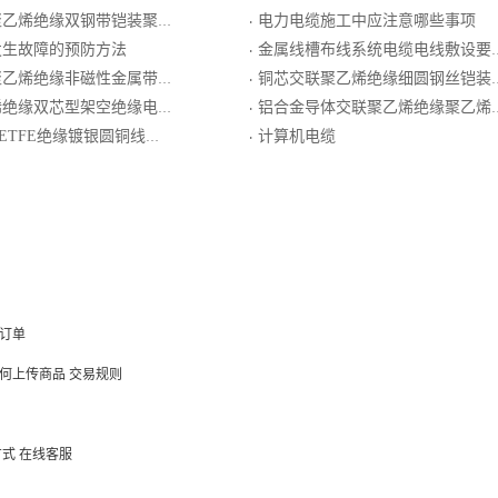
绝缘双钢带铠装聚氯乙烯护套电力电缆
电力电缆施工中应注意哪些事项
·
发生故障的预防方法
金属线槽布线系统电缆电线敷设要求
·
缘非磁性金属带铠装聚乙烯护套电力电缆
铜芯交联聚乙烯绝缘细圆钢丝铠装聚氯乙烯护套电力电缆
·
绝缘双芯型架空绝缘电缆
铝合金导体交联聚乙烯绝缘聚乙烯护套电力电缆
·
镀银圆铜线编织屏蔽XETFE护套轻型电线电缆
计算机电缆
·
订单
何上传商品
交易规则
方式
在线客服