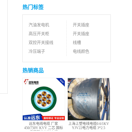
热门标签
汽油发电机
开关插座
高压开关柜
开关插座
双控开关接线
线槽
冷压端子
电线颜色
热销商品
远东电线电缆 厂家
上海上塑电线电缆0.6/1KV
450/750V KVV 二芯 国标
YJV22电力电缆 3*2.5