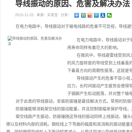
导线振动的原因、危害及解决办法
2015-11-25
来源：买卖宝
分享：
在电力电路中，导线振动对于输电线路的危害不可忽视，导线避
在电力电路中，导线振动对于
用寿命同样有着巨大的影响。
在微风中，导线避雷线受到风
的风力旋转是的导线受到上线垂直
下垂直方向的周期性振荡，这就是
导线振动产生的危害不容小视
应力，长时间振动产生疲劳会使得
子钢脚产生松动脱落，并对整个输
对于此类的导线振动，安装防振锤是最佳解决方式。常用的防振
防振锤能够消耗架空线的振动能量，并且控制振幅来保护导线，
架空线路产生振动，防振锤随这导线的振动同样上线振动，锤头
擦以及材料内部的消耗。钢绞线上下弯曲的幅度和其消耗的振动能量
量，同时使得导线的上下振动幅度减小，从而达到减少导线振动危害