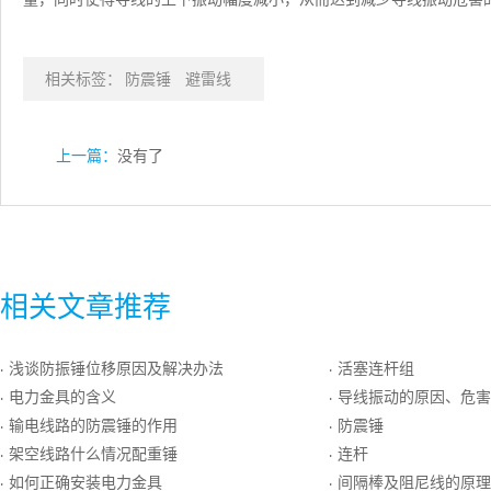
相关标签：
防震锤
避雷线
上一篇：
没有了
相关文章推荐
浅谈防振锤位移原因及解决办法
活塞连杆组
·
·
电力金具的含义
导线振动的原因、危害
·
·
输电线路的防震锤的作用
防震锤
·
·
架空线路什么情况配重锤
连杆
·
·
如何正确安装电力金具
间隔棒及阻尼线的原理
·
·