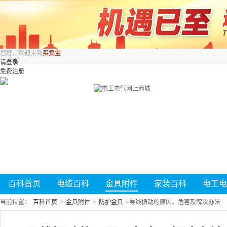
您好，欢迎来到
买卖宝
请登录
免费注册
百科首页
电缆百科
金具附件
家装百科
电工电
当前位置：
百科首页
>
金具附件
>
防护金具
>
导线振动的原因、危害及解决办法