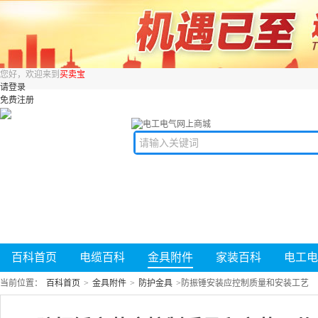
您好，欢迎来到
买卖宝
请登录
免费注册
百科首页
电缆百科
金具附件
家装百科
电工电
当前位置：
百科首页
>
金具附件
>
防护金具
>
防振锤安装应控制质量和安装工艺