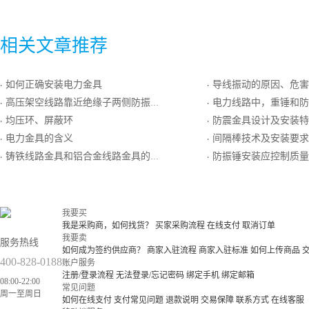
相关文章推荐
如何正确安装电力金具
导线振动的原因、危害
·
·
高压架空线路靠近绝缘子两侧防振锤的作用
电力线路中，重锤和防震锤是
·
·
均压环、屏蔽环
防震金具设计及安装特
·
·
电力金具的含义
间隔棒技术及安装要求
·
·
铸铁线路金具和铝合金线路金具的优劣之论
防振锤安装应控制质量
·
·
我要买
我是采购商，如何找货？
买家采购流程
在线支付
取消订单
我要卖
服务热线
如何成为签约供应商？
商家入驻流程
商家入驻标准
如何上传商品
400-828-0188
账户服务
注册/登录流程
无法登录/忘记密码
绑定手机
绑定邮箱
08:00-22:00
常见问题
周一至周日
如何在线支付
支付常见问题
退款说明
交易保障
联系方式
在线客服