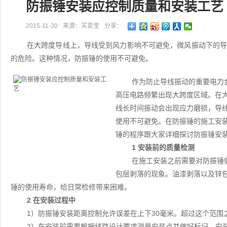
防振锤安装应控制质量和安装工艺
2015-11-30
来源：买卖宝
分享：
在大跨度导线上，导线受到风力影响不可避免，微风振动下的
的危险。这种情况，防振锤的使用不可避免。
作为防止导线振动的重要电力
高压电路频繁出现大跨度区域。在
线长时间振动会出现应力磨损，导
使用不可避免。在防振锤的施工安
锤的程序跟大家详细探讨防振锤安
1 安装前的质量检测
在施工安装之前需要对防振锤
包层剥落的现象。油漆剥落以及锌
锤的使用寿命，给日常检修带来困难。
2 在安装过程中
1）防振锤安装距离控制允许误差在上下30毫米。超过这个范
2）在安装前需要根据线路设计要求测量安装点并做好标记。安