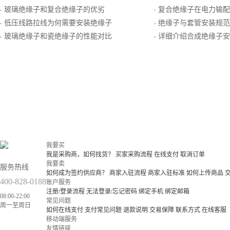
玻璃绝缘子和复合绝缘子的优劣
复合绝缘子在电力输配电线路中
·
·
低压线路拉线为何需要安装绝缘子
绝缘子与套管安装规范
·
·
玻璃绝缘子和瓷绝缘子的性能对比
详细介绍合成绝缘子安装前
·
·
我要买
我是采购商，如何找货？
买家采购流程
在线支付
取消订单
我要卖
服务热线
如何成为签约供应商？
商家入驻流程
商家入驻标准
如何上传商品
400-828-0188
账户服务
注册/登录流程
无法登录/忘记密码
绑定手机
绑定邮箱
08:00-22:00
常见问题
周一至周日
如何在线支付
支付常见问题
退款说明
交易保障
联系方式
在线客服
移动端服务
友情链接