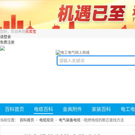
您好，欢迎来到
买卖宝
请登录
免费注册
百科首页
电缆百科
金具附件
家装百科
电工电
当前位置：
百科首页
>
电缆现货
>
电气装备电缆
>
阻燃电缆的断芯查找方法