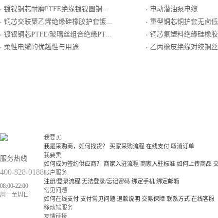
镀镍铜芯耐磨PTFE绝缘镀镍圆铜线编织屏蔽PFA护套电线电缆
电动潜油泵电缆
·
·
铜芯交联聚乙烯绝缘硅橡胶护套镀锡铜丝编织总屏计算机电缆
重型铜芯铜护套无卤低烟聚烯烃外护套无机复
·
·
镀银铜芯PTFE/玻璃丝组合绝缘PTFE生带护套电线电缆
铜芯氟塑料绝缘硅橡胶护套铜丝编织
·
·
柔性电缆的优越性与用途
乙丙橡皮绝缘对绞铜丝编织分屏蔽氯化聚乙烯橡皮护套一般用普
·
·
我要买
我是采购商，如何找货？
买家采购流程
在线支付
取消订单
我要卖
服务热线
如何成为签约供应商？
商家入驻流程
商家入驻标准
如何上传商品
400-828-0188
账户服务
注册/登录流程
无法登录/忘记密码
绑定手机
绑定邮箱
08:00-22:00
常见问题
周一至周日
如何在线支付
支付常见问题
退款说明
交易保障
联系方式
在线客服
移动端服务
友情链接