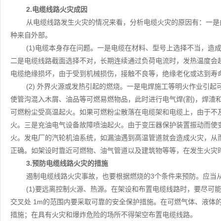
2.电缆线路火灾成因
从电缆线路发生火灾的情况来看，分析电缆火灾的原因有：一是
种来自外部。
(1)电缆本身存在问题。一是电缆在材料、型号上选择不当，造
二是电缆线路截面选择不对，长期连续通过负荷电流时，发热温度会
电缆绝缘损坏，由于受到机械损伤，接触不良等，绝缘老化或达到寿
(2) 外界火源或发热引起的燃烧。一是电焊施工等明火作业引
使管沟混入木屑、油品等可燃易燃物品，此时进行电气焊(割)，焊渣
可燃粉尘受高温起火。如果可燃粉尘散落在电缆架和电缆上，由于不
火。三是充油电气设备故障喷油起火。由于变压器保护装置振动而使
火。发电厂的汽轮机油系统，如漏油遇到高温管道就会造成火灾，从
正确。如架设时靠近可燃物、油气管道以及建筑物等等，在发生火灾
3.预防电缆线路火灾的措施
遏制电缆线路火灾事故，也要根据燃烧的3个条件来预防。应当
(1)要远离控制火源、热源。在架设和布置电缆线路时，要尽可
交叉处 1m的范围内要采取可靠的安全保护措施。在可燃气体、液体
措施；在具有火灾和爆炸危险的场所不得架空布置电缆线路。