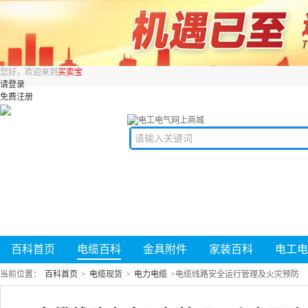
您好，欢迎来到
买卖宝
请登录
免费注册
百科首页
电缆百科
金具附件
家装百科
电工电
当前位置：
百科首页
>
电缆现货
>
电力电缆
>
电缆线路安全运行管理及火灾预防