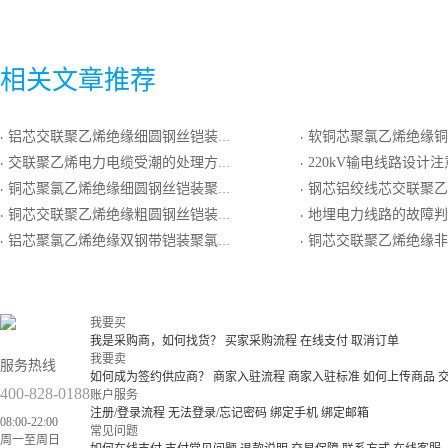
相关文章推荐
铝芯交联聚乙烯绝缘细圆钢丝铠装聚乙烯护套电力电缆
软铜芯聚氯乙烯绝缘铜丝编织屏蔽聚
·
·
交联聚乙烯电力电缆受潮的处理方法
220kV输电线路设计
·
·
铜芯聚氯乙烯绝缘细圆钢丝铠装聚氯乙烯护套电力电缆
钢芯铝绞线芯交联聚乙烯
·
·
铜芯交联聚乙烯绝缘粗圆钢丝铠装聚氯乙烯护套电力电缆
地埋电力线路的故障判
·
·
铝芯聚氯乙烯绝缘双钢带铠装聚氯乙烯护套电力电缆
铜芯交联聚乙烯绝缘非磁性金属带铠装
·
·
我要买
我是采购商，如何找货？
买家采购流程
在线支付
取消订单
我要卖
服务热线
如何成为签约供应商？
商家入驻流程
商家入驻标准
如何上传商品
400-828-0188
账户服务
注册/登录流程
无法登录/忘记密码
绑定手机
绑定邮箱
08:00-22:00
常见问题
周一至周日