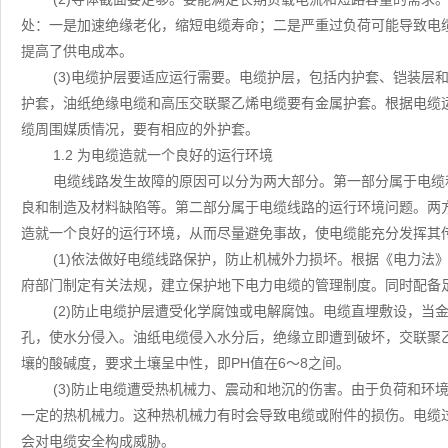
处：一是加速绝缘老化，缩短电缆寿命；二是严重过负荷可能导致电
提高了供电成本。
(3)电缆护层要适应运行需要。电缆护层，包括内护套、铠装层
护套，油纸绝缘电缆和高压交联聚乙烯电缆要有金属护套。根据电缆
缆周围媒质情况，要有相应的外护套。
1.2 为电缆造就一个良好的运行环境
电缆线路发生故障的原因可以分为两大部分。第一部分属于电缆
良和制造及材料缺陷等。第二部分属于电缆线路的运行环境问题。两
造就一个良好的运行环境，从而尽量避免事故，使电缆能充分发挥其
(1)依法做好电缆线路保护，防止机械外力损坏。根据《电力法
府部门制定有关法规，建立保护地下电力电缆的管理制度。同时配备
(2)防止电缆护层遭受化学腐蚀或电解腐蚀。电缆直埋敷设，当
孔，使水分侵入。油纸电缆侵入水分后，绝缘立即遭到破坏，交联聚
壤的酸碱度，要求土壤呈中性，即PH值在6～8之间。
(3)防止电缆遭受热机械力、震动和地沉的伤害。由于负荷和环
一定的热机械力。这种热机械力有时会导致电缆或附件的损伤。电缆
会对电缆安全构成威胁。