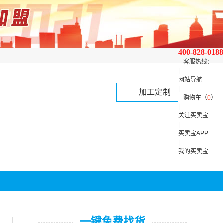
400-828-0188
客服热线：
|
网站导航
|
加工定制
购物车（
0
）
|
关注买卖宝
|
买卖宝APP
|
我的买卖宝
一键免费找货