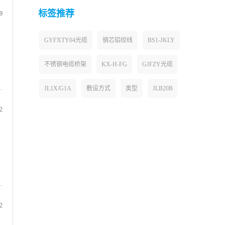
标签推荐
9
GYFXTY04光缆
钢芯铝绞线
BS1-JKLY
不锈钢电缆桥架
KX-H-FG
GJFZY光缆
JL1X/G1A
敷设方式
类型
JLB20B
2
2