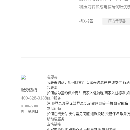
将压力转换成电信号的压力
相关标签：
压力传感器
我要买
我是采购商，如何找货？
买家采购流程
在线支付
取消
我要卖
服务热线
如何成为签约供应商？
商家入驻流程
商家入驻标准
如
400-828-0188
账户服务
注册/登录流程
无法登录/忘记密码
绑定手机
绑定邮箱
08:00-22:00
常见问题
周一至周日
如何在线支付
支付常见问题
退款说明
交易保障
联系
移动端服务
友情链接
西安电缆回收
铁路百科
万国复刻表
咸阳装修