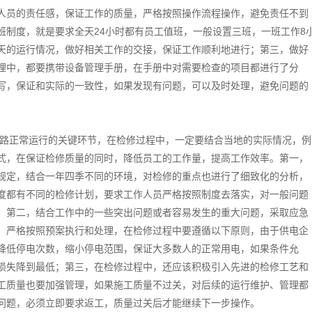
人员的责任感，保证工作的质量，严格按照操作流程操作，避免责任不到
班制度，就是要求全天24小时都有员工值班，一般设置三班，一班工作8
天的运行情况，做好相关工作的交接，保证工作顺利地进行；第三，做好
理中，都要携带设备管理手册，在手册中对需要检查的项目都进行了分
写，保证和实际的一致性，如果发现有问题，可以及时处理，避免问题的
路正常运行的关键环节，在检修过程中，一定要结合当地的实际情况，例
式，在保证检修质量的同时，降低员工的工作量，提高工作效率。第一，
规定，结合一年四季不同的环境，对检修的重点也进行了细致化的分析，
度都有不同的检修计划，要求工作人员严格按照制度去落实，对一般问题
；第二，结合工作中的一些突出问题或者容易发生的重大问题，采取应急
，严格按照预案执行和处理，在检修过程中要遵循以下原则，由于供电企
降低停电次数，缩小停电范围，保证大多数人的正常用电，如果条件允
损失降到最低；第三，在检修过程中，还应该积极引入先进的检修工艺和
工质量也要加强管理，如果施工质量不过关，对后续的运行维护、管理都
问题，必须立即要求返工，质量过关后才能继续下一步操作。