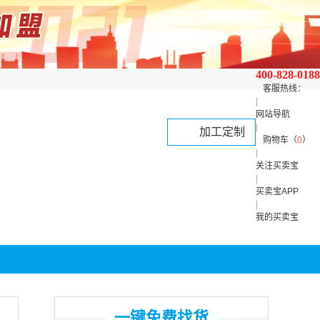
400-828-0188
客服热线：
|
网站导航
|
加工定制
购物车（
0
）
|
关注买卖宝
|
买卖宝APP
|
我的买卖宝
一键免费找货