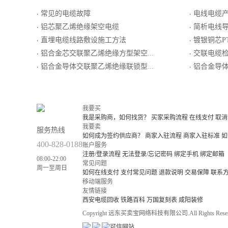
常见的电缆故障
电线电缆
·
·
铝芯聚乙烯绝缘架空电缆
简析电线导管
·
·
直埋电缆线路敷设施工方法
镀银铜芯PTFE/玻璃丝
·
·
铝合金芯交联聚乙烯绝缘方型架空绝缘电缆
交联电缆
·
·
铝合金导体交联聚乙烯绝缘联锁型铝铠装阻燃A类耐低温电力电缆
铝合金导体交
·
·
我要买
我是采购商，如何找货？
买家采购流程
在线支付
取消
我要卖
服务热线
如何成为签约供应商？
商家入驻流程
商家入驻标准
如
400-828-0188
账户服务
注册/登录流程
无法登录/忘记密码
绑定手机
绑定邮箱
08:00-22:00
常见问题
周一至周日
如何在线支付
支付常见问题
退款说明
交易保障
联系
移动端服务
友情链接
西安电缆回收
铁路百科
万国复刻表
咸阳装修
Copyright 远东买卖宝网络科技有限公司.All Rights Reser