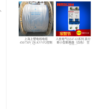
低压铜芯控制电缆
小
上海上塑电线电缆
人民电气DZ47-63系列 高分
450/750V ZR-KVVP2控制
断小型断路器（白色） 空
电缆 4*1.5
气开关