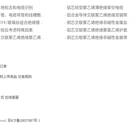
产地标志和电缆识别
铝芯轻型聚乙烯薄绝缘架空电缆
·
、电缆导管和线槽敷设质量控制
铝合金导体交联聚乙烯绝缘双钢带铠装聚氯乙烯护套电力电缆
·
组合绝缘镀银圆铜线编织屏蔽PTFE生带护套电线电缆
铜芯交联聚乙烯绝缘非磁性金属丝铠装聚氯乙烯护套电力电缆YJV72
·
检验应考虑特殊因素
铝芯交联聚乙烯绝缘聚氯乙烯护套电力电缆
·
联聚乙烯绝缘聚乙烯护套电力电缆
铜芯交联聚乙烯绝缘非磁性金属带铠装聚乙烯护套电力电缆
·
订单
何上传商品
交易规则
方式
在线客服
ved.
苏ICP备20037087号-1