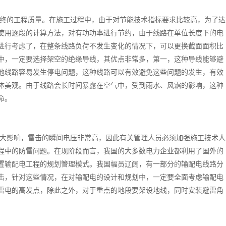
终的工程质量。在施工过程中，由于对节能技术指标要求比较高，为了达
使用逐段的计算方法，对有功功率进行节约，由于线路在单位长度下的电
进行考虑了，在整条线路负荷不发生变化的情况下，可以更换截面面积比
中，一定要选择架空的绝缘导线，其优点非常多，第一，这种导线能够避
他线路容易发生停电问题，这种线路可以有效避免这些问题的发生，有效
体美观。由于线路会长时间暴露在空气中，受到雨水、风霜的影响，这种
命。
大影响，雷击的瞬间电压非常高，因此有关管理人员必须加强施工技术人
程中的防雷问题。在现阶段而言，我国的大多数电力企业都利用了国外的
置输配电工程的规划管理模式。我国幅员辽阔，有一部分的输配电线路分
击，针对这些情况，在对输配电的设计和规划中，一定要全面考虑输配电
雷电的高发点，除此之外，对于重点的地段要架设地线，同时安装避雷角