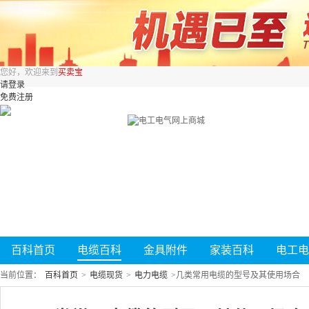
您好，欢迎来到
买卖宝
请登录
免费注册
百科首页
电缆百科
金具附件
家装百科
电工电
当前位置：
百科首页
>
电缆现货
>
电力电缆
>
几类常用电缆的型号及其使用场合