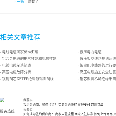
上一篇：
没有了
相关文章推荐
电线电缆国家标准汇编
低压电力电缆
·
·
铝合金电缆的电气性能和机械性能
低压架空线路规划及线
·
·
电线电缆制造简述
架空配电线路的运行要
·
·
高压电缆故障分析
高压电缆施工安全注意
·
·
镀锡铜芯XETFE绝缘镀锡圆铜线编织屏蔽XETFE护套轻型电线电缆
铜芯聚氯乙烯绝缘细圆钢丝铠装聚
·
·
我要买
我是采购商，如何找货？
买家采购流程
在线支付
取消订单
我要卖
服务热线
如何成为签约供应商？
商家入驻流程
商家入驻标准
如何上传商品