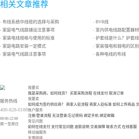
相关文章推荐
布线系统中线缆的选择与采购
BVR线
·
·
家庭电气线路铺设注意事项
室内供电线路配置器材
·
·
家装电线规格与使用的标准
护套线是什么？护套线的规
·
·
家庭电路安装一定模式
家装强电和弱电的区别
·
·
家装电气线路注意事项
各种电线的布线
·
·
我要买
我是采购商，如何找货？
买家采购流程
在线支付
取消订单
我要卖
服务热线
如何成为签约供应商？
商家入驻流程
商家入驻标准
如何上传商品
400-828-0188
账户服务
注册/登录流程
无法登录/忘记密码
绑定手机
绑定邮箱
08:00-22:00
常见问题
周一至周日
如何在线支付
支付常见问题
退款说明
交易保障
联系方式
在线客服
移动端服务
友情链接