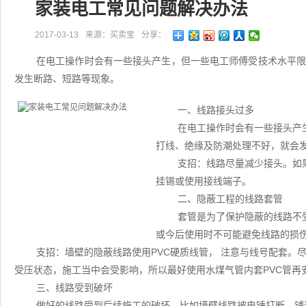
家装电工常见问题解决办法
2017-03-13
来源：买卖宝
分享：
在电工操作时会有一些接头产生，但一些电工师傅受技术水平
发生断路、短路等现象。
一、线路接头过多
在电工操作时会有一些接头产
打线、绝缘及防潮处理不好，就会
支招：线路尽量减少接头。如
挂锡或使用接线端子。
二、隐蔽工程的线路套管
套管是为了保护隐蔽的线路不
或今后使用时不可能避免线路的损
支招：墙壁的隐蔽线路使用PVC硬质线管， 注意与线号配套。
受压状态，施工当中会受影响，所以最好使用水煤气管内套PVC管再
三、线路受到破坏
做好的线路受到后续施工的破坏。比如墙壁线路被电锤打断、铺装