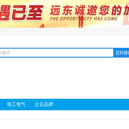
电工电气
企业品牌