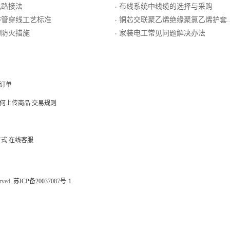
电路接法
布线系统中线缆的选择与采购
·
排管穿线工艺标准
铜芯交联聚乙烯绝缘聚氯乙烯护套连接用软电线
·
的防火措施
家装电工常见问题解决办法
·
订单
何上传商品
交易规则
方式
在线客服
ved.
苏ICP备20037087号-1