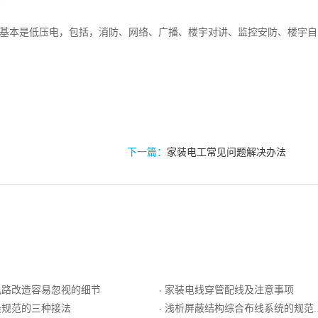
基本是低压电，包括，消防、网络、广播、楼宇对讲、监控安防、楼宇自
下一篇：
家装电工常见问题解决办法
电路改造容易忽视的细节
家装电线穿管配线及注意事项
·
最规范的三种接法
浅析屏蔽结构综合布线系统的规范标准
·