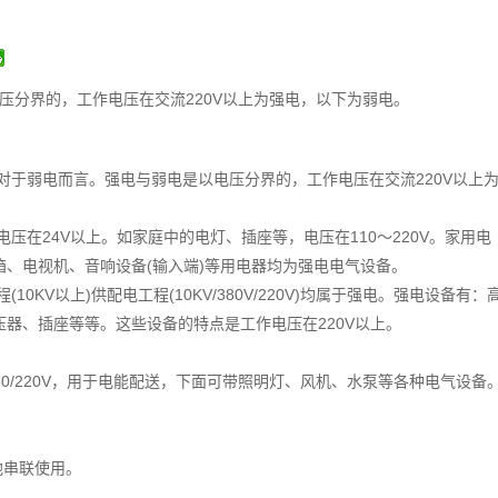
压分界的，工作电压在交流220V以上为强电，以下为弱电。
对于弱电而言。强电与弱电是以电压分界的，工作电压在交流220V以上
压在24V以上。如家庭中的电灯、插座等，电压在110～220V。家用电
箱、电视机、音响设备(输入端)等用电器均为强电电气设备。
10KV以上)供配电工程(10KV/380V/220V)均属于强电。强电设备有：
器、插座等等。这些设备的特点是工作电压在220V以上。
0/220V，用于电能配送，下面可带照明灯、风机、水泵等各种电气设备
池串联使用。