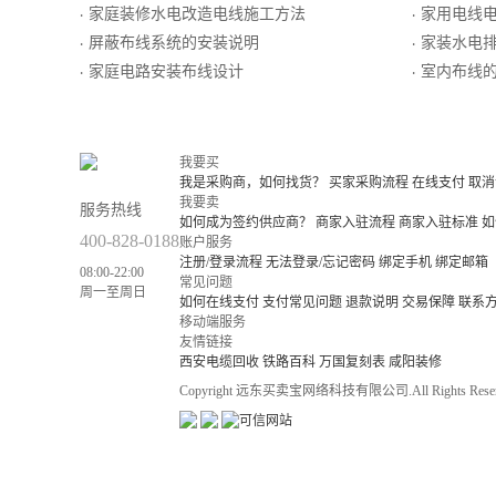
家庭装修水电改造电线施工方法
家用电线
·
·
屏蔽布线系统的安装说明
家装水电
·
·
家庭电路安装布线设计
室内布线
·
·
我要买
我是采购商，如何找货？
买家采购流程
在线支付
取消
我要卖
服务热线
如何成为签约供应商？
商家入驻流程
商家入驻标准
如
400-828-0188
账户服务
注册/登录流程
无法登录/忘记密码
绑定手机
绑定邮箱
08:00-22:00
常见问题
周一至周日
如何在线支付
支付常见问题
退款说明
交易保障
联系
移动端服务
友情链接
西安电缆回收
铁路百科
万国复刻表
咸阳装修
Copyright 远东买卖宝网络科技有限公司.All Rights Reser