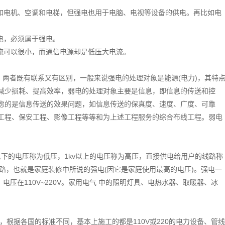
如电机、空调和电梯，但强电也用于电脑、电视等设备的供电。再比如电
输电，必须属于强电。
流可以很小，而通信电源却是低压大电流。
分。两者既有联系又有区别，一般来说强电的处理对象是能源(电力)，其特
减少损耗、提高效率，弱电的处理对象主要是信息，即信息的传送和控
虑的是信息传送的效果问题，如信息传送的保真度、速度、广度、可靠
工程、保安工程、影像工程等等和为上述工程服务的综合布线工程。弱电
v以下的电压称为低压，1kv以上的电压称为高压，直接供电给用户的线路称
电线路，也就是家庭装修中所说的强电(因它是家庭使用最高的电压)。强电一
电压在110V~220V。家用电气 中的照明灯具、电热水器、取暖器、冰
。
根据各国的标准不同，基本上施工的都是110V或220的电力设备、管线