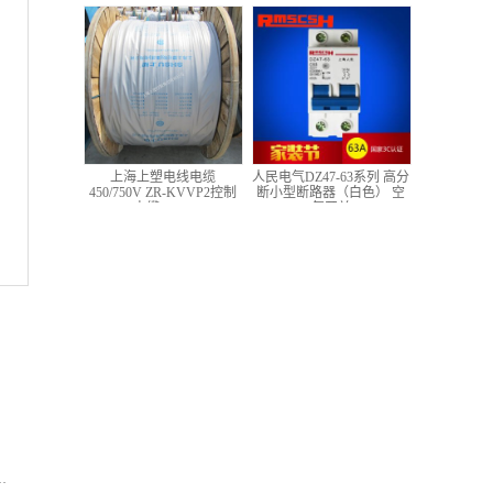
低压铜芯控制电缆
上海上塑电线电缆
人民电气DZ47-63系列 高分
450/750V ZR-KVVP2控制
断小型断路器（白色） 空
电缆 4*1.5
气开关