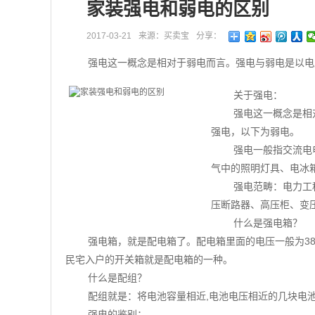
家装强电和弱电的区别
2017-03-21
来源：买卖宝
分享：
强电这一概念是相对于弱电而言。强电与弱电是以电
关于强电：
强电这一概念是相
强电，以下为弱电。
强电一般指交流电电
气中的照明灯具、电冰
强电范畴：电力工程(
压断路器、高压柜、变压
什么是强电箱？
强电箱，就是配电箱了。配电箱里面的电压一般为38
民宅入户的开关箱就是配电箱的一种。
什么是配组？
配组就是：将电池容量相近,电池电压相近的几块电
强电的鉴别：