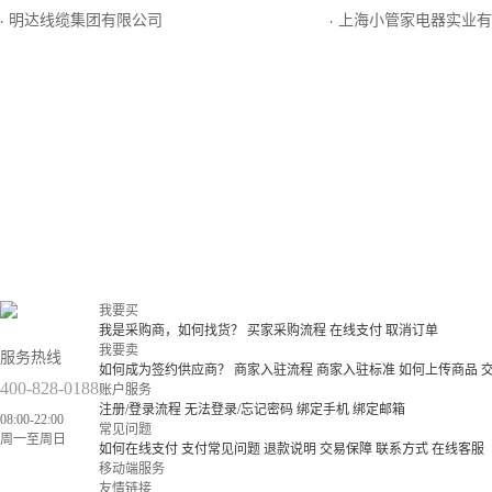
明达线缆集团有限公司
上海小管家电器实业有
·
·
我要买
我是采购商，如何找货？
买家采购流程
在线支付
取消订单
我要卖
服务热线
如何成为签约供应商？
商家入驻流程
商家入驻标准
如何上传商品
400-828-0188
账户服务
注册/登录流程
无法登录/忘记密码
绑定手机
绑定邮箱
08:00-22:00
常见问题
周一至周日
如何在线支付
支付常见问题
退款说明
交易保障
联系方式
在线客服
移动端服务
友情链接