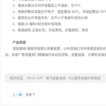
2．电缆长期允许的环境最高工作温度：为70℃
3．电缆的敷设温度应不低于：固定敷设-60℃。非固定敷设-20
4．推荐的允许弯曲半径：应不小于电缆外径的10倍
5．镍铬10-镍硅3延长型补偿电缆
6．绝缘颜色:正极红色，负极黑色。护套颜色：黑色
产品用途
连接镍铬-镍硅热电偶与测量装置，以补偿他们与热电偶连接处
站、发电厂等测量部门精确操作自动化控制、测量温度、计算机测温
相关标签：
KX-G-VVP
电气装备电缆
K分度热电偶补偿电缆
上一篇：
没有了