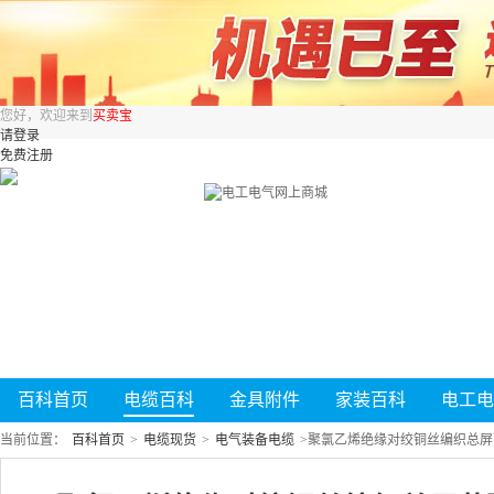
您好，欢迎来到
买卖宝
请登录
免费注册
百科首页
电缆百科
金具附件
家装百科
电工电
当前位置：
百科首页
>
电缆现货
>
电气装备电缆
>
聚氯乙烯绝缘对绞铜丝编织总屏