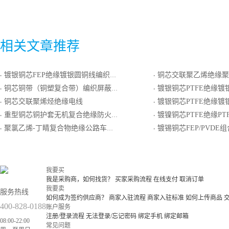
相关文章推荐
镀银铜芯FEP绝缘镀银圆铜线编织编织屏蔽PI/FEP复合带护套轻型电线电缆
铜芯交联聚乙烯绝缘聚氯乙烯护套铝塑
·
·
铜芯铜带（铜塑复合带）编织屏蔽总屏聚氯乙烯绝缘聚氯乙烯护套计算机电缆
镀银铜芯PTFE绝缘镀银圆铜线绕包屏蔽PTF
·
·
铜芯交联聚烯烃绝缘电线
镀银铜芯PTFE绝缘镀银圆铜线编织
·
·
重型铜芯铜护套无机复合绝缘防火（耐火）电缆
镀镍铜芯PTFE绝缘PTFE
·
·
聚氯乙烯-丁睛复合物绝缘公路车辆用线
镀锡铜芯FEP/PVDE组合绝缘镀锡圆铜线编织
·
·
我要买
我是采购商，如何找货？
买家采购流程
在线支付
取消订单
我要卖
服务热线
如何成为签约供应商？
商家入驻流程
商家入驻标准
如何上传商品
400-828-0188
账户服务
注册/登录流程
无法登录/忘记密码
绑定手机
绑定邮箱
08:00-22:00
常见问题