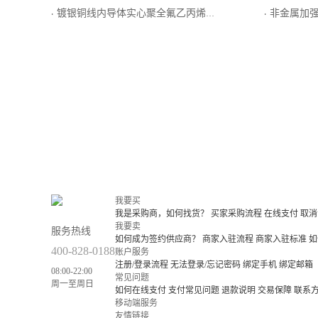
镀银铜线内导体实心聚全氟乙丙烯内层聚乙烯外层绝缘单层编织屏蔽外导体低烟无卤阻燃聚烯烃护套局用同轴电缆
非金属加强构件、中心管干式
·
·
我要买
我是采购商，如何找货？
买家采购流程
在线支付
取消
我要卖
服务热线
如何成为签约供应商？
商家入驻流程
商家入驻标准
如
400-828-0188
账户服务
注册/登录流程
无法登录/忘记密码
绑定手机
绑定邮箱
08:00-22:00
常见问题
周一至周日
如何在线支付
支付常见问题
退款说明
交易保障
联系
移动端服务
友情链接