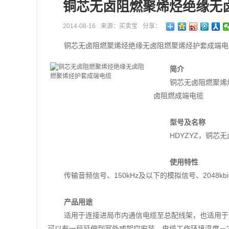
铜芯无卤阻燃聚烯烃绝缘无
2014-08-16
来源：买卖宝
分享：
铜芯无卤阻燃聚烯烃绝缘无卤阻燃聚烯烃护套成端电缆
简介
铜芯无卤阻燃聚烯
卤阻燃成端电缆
型号及名称
HDYZYZ，铜
使用特性
传输音频信号、150kHz及以下的模拟信号、2048kbi
产品用途
适用于连接进局市内通信电缆至总配线架，也适用于
可以有一段延伸到室外或架空安装。电缆工作环境温度－2