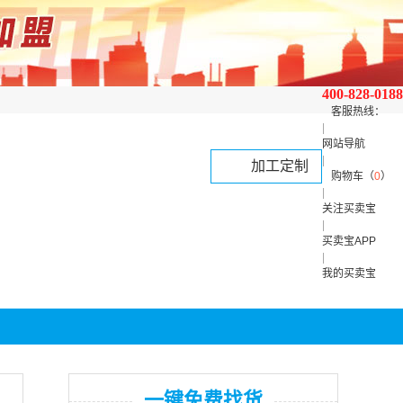
400-828-0188
客服热线：
|
网站导航
|
加工定制
购物车（
0
）
|
关注买卖宝
|
买卖宝APP
|
我的买卖宝
一键免费找货