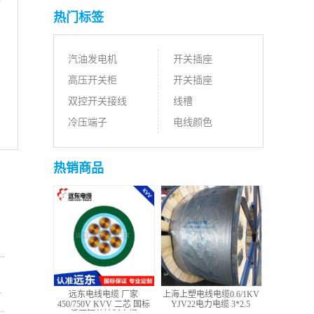
热门标签
汽油发电机
开关插座
高压开关柜
开关插座
双控开关接线
线槽
冷压端子
电线颜色
热销商品
远东电线电缆 厂家
上海上塑电线电缆0.6/1KV
450/750V KVV 二芯 国标
YJV22电力电缆 3*2.5