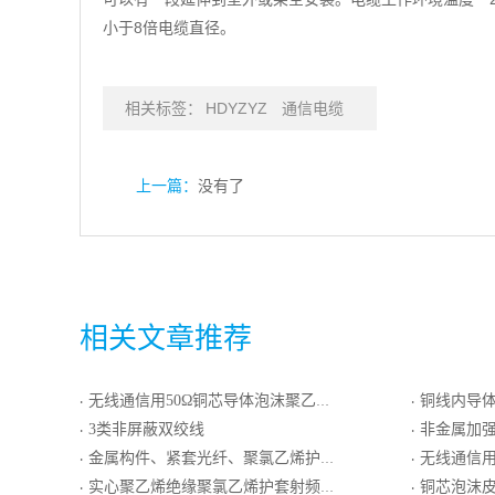
小于8倍电缆直径。
相关标签：
HDYZYZ
通信电缆
上一篇：
没有了
相关文章推荐
无线通信用50Ω铜芯导体泡沫聚乙烯绝缘铝塑复合编织外导体聚氯乙烯护套同轴射频电缆
铜线内导体实心聚乙烯
·
·
3类非屏蔽双绞线
非金属加强构件、光纤带骨架干
·
·
金属构件、紧套光纤、聚氯乙烯护套室内设备互联用光缆GJIJV
无线通信用50Ω铜包铝管内
·
·
实心聚乙烯绝缘聚氯乙烯护套射频同轴电缆
铜芯泡沫皮聚烯烃
·
·