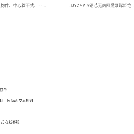
、非金属纤维增强－聚乙烯粘结护层、防蚁护套通信用室外光缆
HJYZVP-A铜芯无卤阻燃聚烯烃绝缘聚氯乙烯护套屏蔽型局用对称电缆
·
订单
何上传商品
交易规则
方式
在线客服