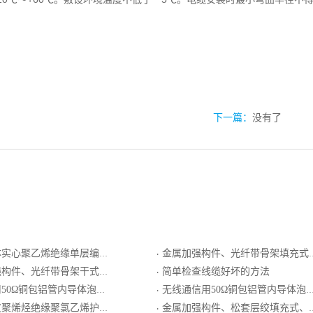
下一篇：
没有了
绝缘单层编织屏蔽外导体聚氯乙烯护套局用同轴电缆
金属加强构件、光纤带骨架填充式、铝－聚乙烯粘结护套、纵包皱纹钢带铠装、防白蚁套通信用室外光缆
·
式、聚乙烯护套、非金属加强材料铠装、阻燃聚烯烃护套通信用室外光缆
简单检查线缆好坏的方法
·
导体泡沫聚乙烯绝缘环形皱纹铝管外导体聚乙烯护套同轴射频电缆
无线通信用50Ω铜包铝管内导体泡沫聚乙烯绝缘环形皱纹铝管外导体聚乙烯护套同轴射频电缆
·
绝缘聚氯乙烯护套非屏蔽型局用对称电缆
金属加强构件、松套层绞填充式、铝－聚乙烯粘结护套、纵包皱纹钢带铠装、防蚁护套通信用室外光缆
·