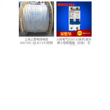
低压铜芯控制电缆
上海上塑电线电缆
人民电气DZ47-63系列 高分
450/750V ZR-KVVP2控制
断小型断路器（白色） 空
电缆 4*1.5
气开关