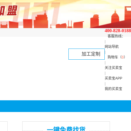
400-828-0188
客服热线：
|
网站导航
|
加工定制
购物车（
0
）
|
关注买卖宝
|
买卖宝APP
|
我的买卖宝
一键免费找货