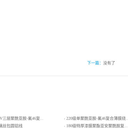
下一篇：
没有了
三层聚酰亚胺-氟46复合薄膜绕包圆铜线
220级单聚酰亚胺-氟46复合薄膜绕包扁铜线
·
玻璃丝包圆铝线
180级特厚漆膜聚酯亚安聚酰胺复合漆包圆铜线
·