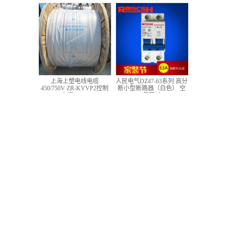
低压铜芯控制电缆
上海上塑电线电缆
人民电气DZ47-63系列 高分
450/750V ZR-KVVP2控制
断小型断路器（白色） 空
电缆 4*1.5
气开关