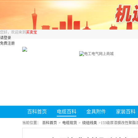
您好，欢迎来到
买卖宝
请登录
免费注册
百科首页
电缆百科
金具附件
家装百科
当前位置：
百科首页
>
电缆现货
>
绕组线类
>
155级厚漆膜改性聚酯