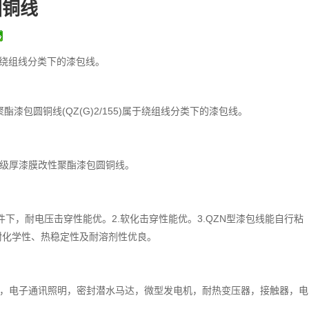
圆铜线
)属于绕组线分类下的漆包线。
酯漆包圆铜线(QZ(G)2/155)属于绕组线分类下的漆包线。
，155级厚漆膜改性聚酯漆包圆铜线。
件下，耐电压击穿性能优。2.软化击穿性能优。3.QZN型漆包线能自行粘
、耐化学性、热稳定性及耐溶剂性优良。
，电子通讯照明，密封潜水马达，微型发电机，耐热变压器，接触器，电