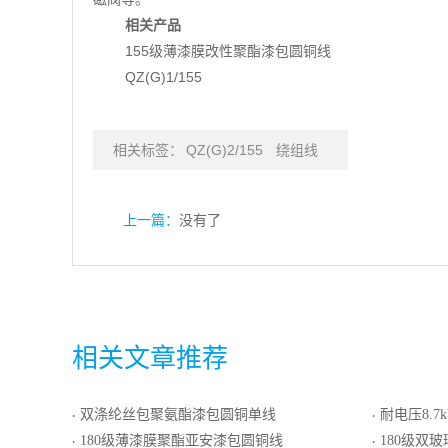
相关产品
155级薄漆膜改性聚酯漆包圆铜线
QZ(G)1/155
相关标签：
QZ(G)2/155
绕组线
上一篇：
没有了
相关文章推荐
双涤纶丝包聚氨酯漆包圆铜单线
耐电压8.7kV
·
·
180级薄漆膜聚酯亚安漆包圆铜线
180级双
·
·