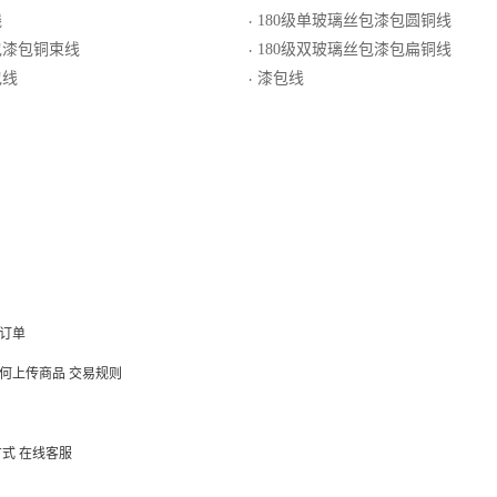
线
180级单玻璃丝包漆包圆铜线
·
包漆包铜束线
180级双玻璃丝包漆包扁铜线
·
包线
漆包线
·
订单
何上传商品
交易规则
方式
在线客服