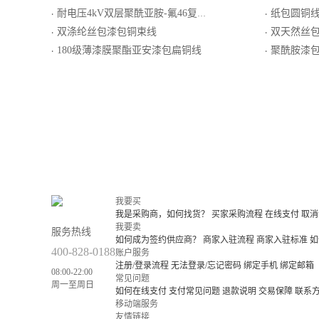
耐电压4kV双层聚酰亚胺-氟46复合薄膜绕包圆铜线
纸包圆铜
·
·
双涤纶丝包漆包铜束线
双天然丝
·
·
180级薄漆膜聚酯亚安漆包扁铜线
聚酰胺漆
·
·
我要买
我是采购商，如何找货？
买家采购流程
在线支付
取消
我要卖
服务热线
如何成为签约供应商？
商家入驻流程
商家入驻标准
如
400-828-0188
账户服务
注册/登录流程
无法登录/忘记密码
绑定手机
绑定邮箱
08:00-22:00
常见问题
周一至周日
如何在线支付
支付常见问题
退款说明
交易保障
联系
移动端服务
友情链接