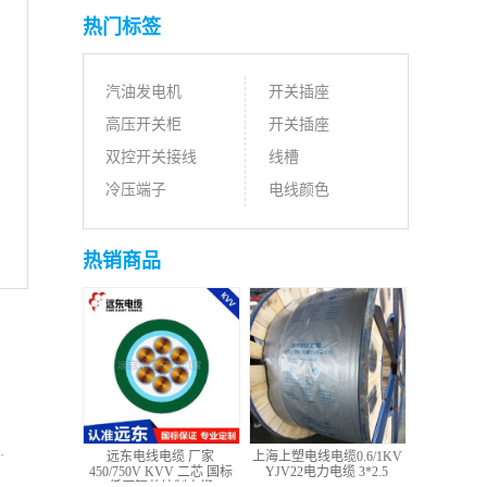
热门标签
汽油发电机
开关插座
高压开关柜
开关插座
双控开关接线
线槽
冷压端子
电线颜色
热销商品
远东电线电缆 厂家
上海上塑电线电缆0.6/1KV
450/750V KVV 二芯 国标
YJV22电力电缆 3*2.5