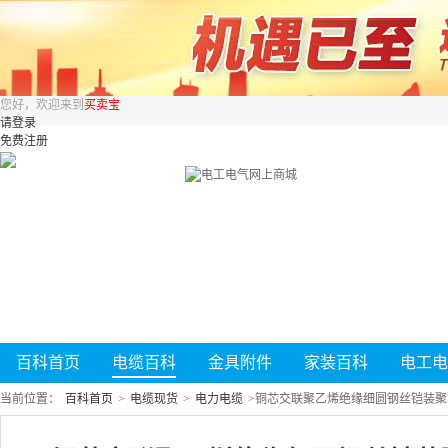
您好，欢迎来到
买卖宝
请登录
免费注册
百科首页
电缆百科
金具附件
家装百科
电工电
当前位置：
百科首页
>
电缆现货
>
电力电缆
>
铜芯交联聚乙烯绝缘细圆钢丝铠装聚