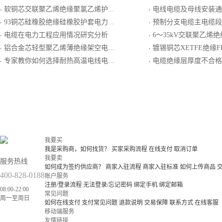
软铜芯交联聚乙烯绝缘聚氯乙烯护套电力电缆
电线电缆及母线安装通
·
·
93铜芯硅橡胶绝缘硅橡胶护套电力软电缆
预制分支电缆主电缆段短路
·
·
电缆在电力工程应用情况研究分析
6～35kV交联聚乙烯
·
·
铝合金芯轻型聚乙烯薄绝缘架空电缆
镀锡铜芯XETFE绝缘FEP
·
·
专家教你如何选择耐热高温电线电缆
电缆绝缘层厚度不合格会有
·
·
我要买
我是采购商，如何找货？
买家采购流程
在线支付
取消订单
我要卖
服务热线
如何成为签约供应商？
商家入驻流程
商家入驻标准
如何上传商品
400-828-0188
账户服务
注册/登录流程
无法登录/忘记密码
绑定手机
绑定邮箱
08:00-22:00
常见问题
周一至周日
如何在线支付
支付常见问题
退款说明
交易保障
联系方式
在线客服
移动端服务
友情链接