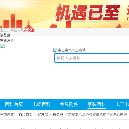
您好，欢迎来到
买卖宝
请登录
免费注册
百科首页
电缆百科
金具附件
家装百科
电工电
当前位置：
百科首页
>
家装馆
>
通信线
>
2芯聚氯乙烯绝缘聚氯乙烯护套电话软线