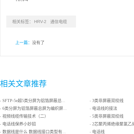
相关标签：
HRV-2
通信电缆
上一篇：
没有了
相关文章推荐
SFTP-5e超5类分屏为铝箔屏蔽总屏为编织屏蔽的双绞线
3类非屏蔽双绞线
·
·
6类分屏为铝箔屏蔽总屏为编织屏蔽的双绞线
电话线的接法
·
·
视频线缆传输技术（二）
5类非屏蔽双绞线
·
·
电话线保养小妙招
2芯聚丙烯绝缘聚氯乙烯护套扁形
·
·
数据线是什么 数据线接口类型有哪些
电话线
·
·