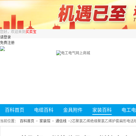
您好，欢迎来到
买卖宝
请登录
免费注册
百科首页
电缆百科
金具附件
家装百科
电工电
当前位置：
百科首页
>
家装馆
>
通信线
>
2芯聚氯乙烯绝缘聚氯乙烯护套扁形电话