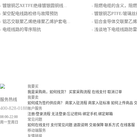
镀银铜芯XETFE绝缘镀银圆铜线绕包屏蔽XETFE护套电线电缆
阻燃电缆的含义，阻燃电缆的zc、
·
·
架空配电线路检修与故障预防
镀银铜芯PTFE/玻璃丝组合绝缘镀银圆铜线编织屏蔽PT
·
·
铝芯交联聚乙烯绝缘聚乙烯护套电力电缆
铝合金导体交联聚乙烯绝缘联锁型铝铠装阻
·
·
电缆线路的零序阻抗
浅谈地下电缆线路防雷
·
·
我要买
我是采购商，如何找货？
买家采购流程
在线支付
取消订单
我要卖
服务热线
如何成为签约供应商？
商家入驻流程
商家入驻标准
如何上传商品
400-828-0188
账户服务
注册/登录流程
无法登录/忘记密码
绑定手机
绑定邮箱
08:00-22:00
常见问题
周一至周日
如何在线支付
支付常见问题
退款说明
交易保障
联系方式
在线客服
移动端服务
友情链接