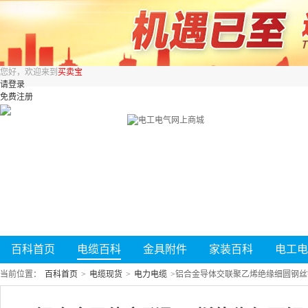
您好，欢迎来到
买卖宝
请登录
免费注册
百科首页
电缆百科
金具附件
家装百科
电工电
当前位置：
百科首页
>
电缆现货
>
电力电缆
>
铝合金导体交联聚乙烯绝缘细圆钢丝