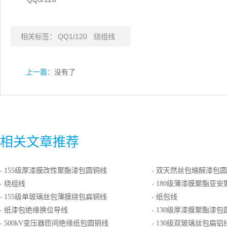
相关标签：
QQ1/120
绕组线
上一篇：
没有了
相关文章推荐
155级厚漆膜改性聚酯漆包圆铜线
双天然丝包缩醛漆包圆
·
·
绕组线
180级薄漆膜聚酯亚安聚酰胺
·
·
155级单玻璃丝包薄膜绕包扁铜线
纸包线
·
·
纸漆包绝缘换位导线
130级厚漆膜聚酯漆包
·
·
500kV变压器匝间绝缘纸包圆铜线
130级双玻璃丝包扁铝
·
·