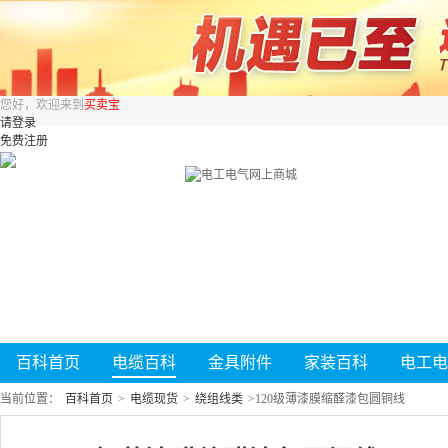
您好，欢迎来到
买卖宝
请登录
免费注册
百科首页
电缆百科
金具附件
家装百科
电工电
当前位置：
百科首页
>
电缆现货
>
绕组线类
>
120级薄漆膜缩醛漆包圆铜线