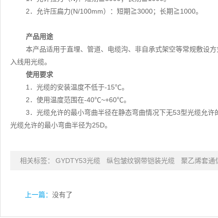
2．允许压扁力(N/100mm）：短期≧3000；长期≧1000。
产品用途
本产品适用于直埋、管道、电缆沟、非自承式架空等常规敷设方
入线用光缆。
使用要求
1．光缆的安装温度不低于-15℃。
2．使用温度范围在-40℃~+60℃。
3．光缆允许的最小弯曲半径在静态弯曲情况下无53型光缆允许的
光缆允许的最小弯曲半径为25D。
相关标签：
GYDTY53光缆
纵包皱纹钢带铠装光缆
聚乙烯套通
上一篇：
没有了