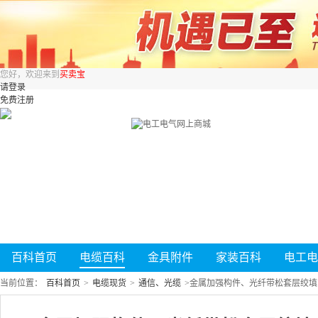
您好，欢迎来到
买卖宝
请登录
免费注册
百科首页
电缆百科
金具附件
家装百科
电工电
当前位置：
百科首页
>
电缆现货
>
通信、光缆
>
金属加强构件、光纤带松套层绞填