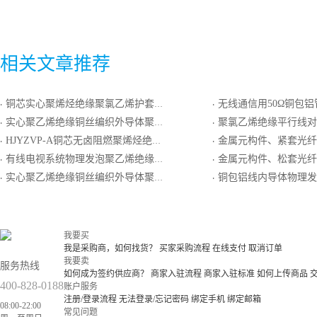
相关文章推荐
铜芯实心聚烯烃绝缘聚氯乙烯护套非屏蔽型局用对称电缆
无线通信用50Ω铜包铝管内导体泡沫聚乙烯绝缘环形皱纹铝管外
·
·
实心聚乙烯绝缘铜丝编织外导体聚氯乙烯护套射频同轴电缆
聚氯乙烯绝缘平行线对
·
·
HJYZVP-A铜芯无卤阻燃聚烯烃绝缘聚氯乙烯护套屏蔽型局用对称电缆
金属元构件、紧套光纤、钢-聚乙烯粘
·
·
有线电视系统物理发泡聚乙烯绝缘、编织网外导体、聚乙烯护套同轴电缆
金属元构件、松套光纤、聚乙烯护套
·
·
实心聚乙烯绝缘铜丝编织外导体聚氯乙烯护套射频同轴电缆
铜包铝线内导体物理发泡聚乙烯绝缘环形皱纹铜管外导体
·
·
我要买
我是采购商，如何找货？
买家采购流程
在线支付
取消订单
我要卖
服务热线
如何成为签约供应商？
商家入驻流程
商家入驻标准
如何上传商品
400-828-0188
账户服务
注册/登录流程
无法登录/忘记密码
绑定手机
绑定邮箱
08:00-22:00
常见问题